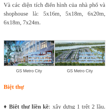
Và các diện tích điển hình của nhà phố và
shophouse là: 5x16m, 5x18m, 6x20m,
6x18m, 7x24m.
GS Metro City
GS Metro City
Biệt thự
♦
Biệt thự liền kề
: xây dựng 1 trệt 2 lầu.