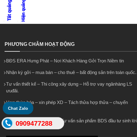
PHƯƠNG CHÂM HOẠT ĐỘNG
BĐS ERA Hưng Phát – Nơi Khách Hàng Gởi Trọn Niềm tin
Nhận ký gởi – mua bán – cho thuê – bất động sản trên toàn quốc.
Tư vấn thiết kế – Thi công xây dựng – Hỗ trợ vay ngânhàng LS
ưuđãi.
Hợp thức hóa – xin phép XD – Tách thửa hợp thửa – chuyển
Chat Zalo
mục đích.
Nhận khai di sản thừa kế – Tư vấn sản phẩm BDS đầu tư sinh lời
0909477288
cao.