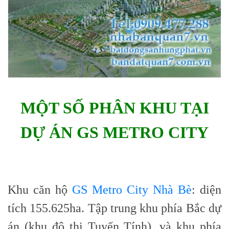
MỘT SỐ PHÂN KHU TẠI
DỰ ÁN GS METRO CITY
Khu căn hộ
GS Metro City Nhà Bè
: diện
tích 155.625ha. Tập trung khu phía Bắc dự
án (khu đô thị Tuyến Tính), và khu phía