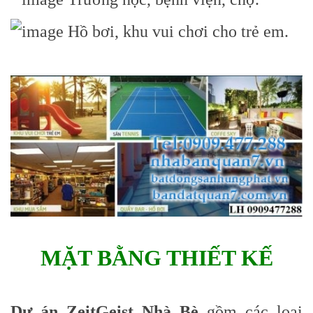
Hồ bơi, khu vui chơi cho trẻ em.
MẶT BẰNG THIẾT KẾ
Dự án ZeitGeist Nhà Bè
gồm các loại