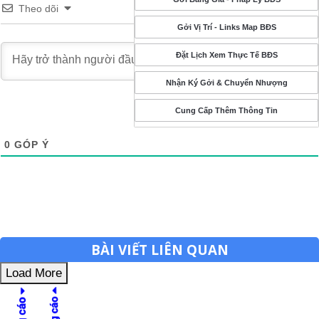
Theo dõi
Đăng nhập
Gởi Vị Trí - Links Map BĐS
Đặt Lịch Xem Thực Tế BĐS
Nhận Ký Gởi & Chuyển Nhượng
Cung Cấp Thêm Thông Tin
0
GÓP Ý
BÀI VIẾT LIÊN QUAN
Load More