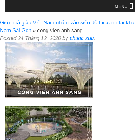
MENU
Giới nhà giàu Việt Nam nhắm vào siêu đô thị xanh tại khu
Nam Sài Gòn
» cong vien anh sang
Posted
24 Tháng 12, 2020
by
phuoc suu
.