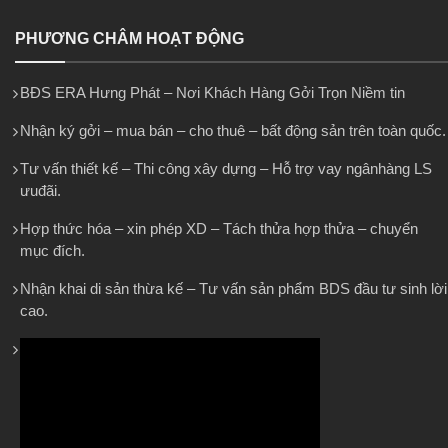
PHƯƠNG CHÂM HOẠT ĐỘNG
BĐS ERA Hưng Phát – Nơi Khách Hàng Gởi Trọn Niềm tin
Nhận ký gởi – mua bán – cho thuê – bất động sản trên toàn quốc.
Tư vấn thiết kế – Thi công xây dựng – Hỗ trợ vay ngânhàng LS
ưuđãi.
Hợp thức hóa – xin phép XD – Tách thửa hợp thửa – chuyển
mục đích.
Nhận khai di sản thừa kế – Tư vấn sản phẩm BDS đầu tư sinh lời
cao.