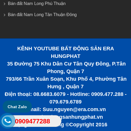
Bán đất Nam Long Phú Thuận
Bán đất Nam Long Tân Thuận Đông
KÊNH YOUTUBE BẤT ĐỘNG SẢN ERA
HUNGPHAT
35 Đường 75 Khu Dân Cư Tân Quy Đông, P.Tân
Phong, Quận 7
793/66 Trần Xuân Soạn, Khu Phố 4, Phường Tân
Hưng , Quận 7
Điện thoại: 08.6683.6079 - Hotline: 0909.477.288 -
079.679.6789
Chat Zalo
Email: Suu.nguyen@era.com.vn
www.batdongsanhungphat.vn
0909477288
Bất động sản tiềm năng ©Copyright 2016