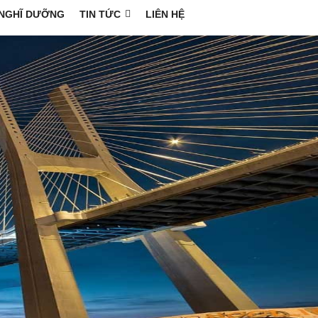
NGHĨ DƯỠNG
TIN TỨC
LIÊN HỆ