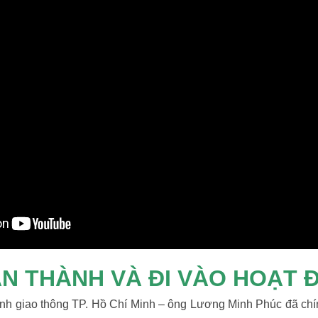
N THÀNH VÀ ĐI VÀO HOẠT 
ình giao thông TP. Hồ Chí Minh – ông Lương Minh Phúc đã chí