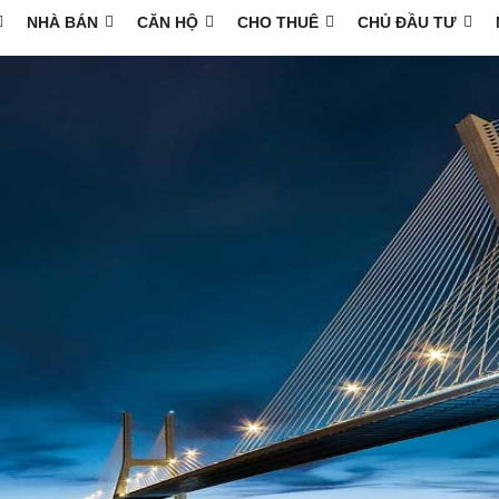
NHÀ BÁN
CĂN HỘ
CHO THUÊ
CHỦ ĐẦU TƯ