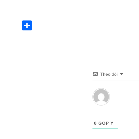
Share
Theo dõi
0
GÓP Ý