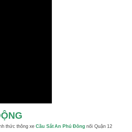
ĐỘNG
nh thức thông xe
Cầu Sắt An Phú Đông
nối Quận 12