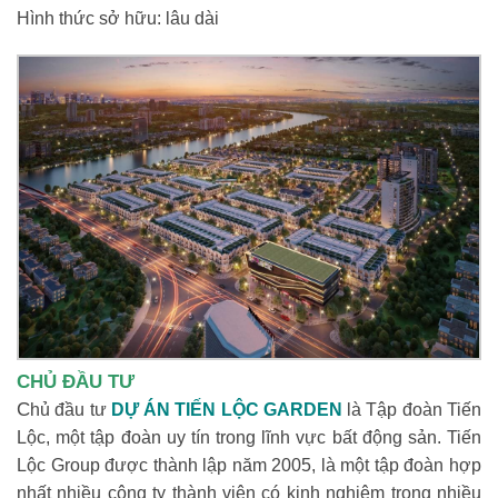
Hình thức sở hữu: lâu dài
CHỦ ĐẦU TƯ
C
hủ đầu tư
DỰ ÁN TIẾN LỘC GARDEN
là Tập đoàn Tiến
Lộc, một tập đoàn uy tín trong lĩnh vực bất động sản. Tiến
Lộc Group được thành lập năm 2005, là một tập đoàn hợp
nhất nhiều công ty thành viên có kinh nghiệm trong nhiều