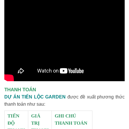
THANH TOÁN
DỰ ÁN TIẾN LỘC GARDEN
được đề xuất phương thức
thanh toán như sau:
TIẾN
GIÁ
GHI CHÚ
ĐỘ
TRỊ
THANH TOÁN