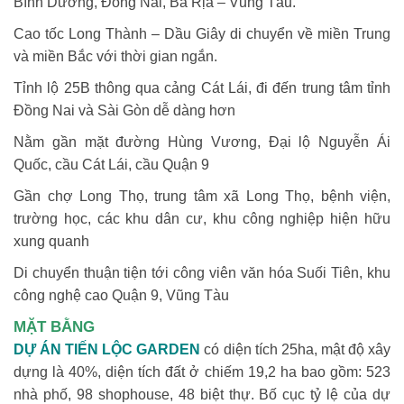
Bình Dương, Đồng Nai, Bà Rịa – Vũng Tàu.
Cao tốc Long Thành – Dầu Giây di chuyển về miền Trung
và miền Bắc với thời gian ngắn.
Tỉnh lộ 25B thông qua cảng Cát Lái, đi đến trung tâm tỉnh
Đồng Nai và Sài Gòn dễ dàng hơn
Nằm gần mặt đường Hùng Vương, Đại lộ Nguyễn Ái
Quốc, cầu Cát Lái, cầu Quận 9
Gần chợ Long Thọ, trung tâm xã Long Thọ, bệnh viện,
trường học, các khu dân cư, khu công nghiệp hiện hữu
xung quanh
Di chuyển thuận tiện tới công viên văn hóa Suối Tiên, khu
công nghệ cao Quận 9, Vũng Tàu
MẶT BẰNG
DỰ ÁN TIẾN LỘC GARDEN
có diện tích 25ha, mật độ xây
dựng là 40%, diện tích đất ở chiếm 19,2 ha bao gồm: 523
nhà phố, 98 shophouse, 48 biệt thự. Bố cục tỷ lệ của dự