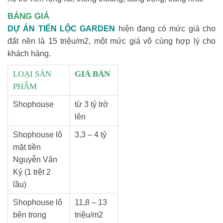
BẢNG GIÁ
DỰ ÁN TIẾN LỘC GARDEN
hiện đang có mức giá cho
đất nền là 15 triệu/m2, một mức giá vô cùng hợp lý cho
khách hàng.
LOẠI SẢN
GIÁ BÁN
PHẨM
Shophouse
từ 3 tỷ trở
lên
Shophouse lô
3,3 – 4 tỷ
mặt tiền
Nguyễn Văn
Ký (1 trệt 2
lầu)
Shophouse lô
11,8 – 13
bên trong
triệu/m2