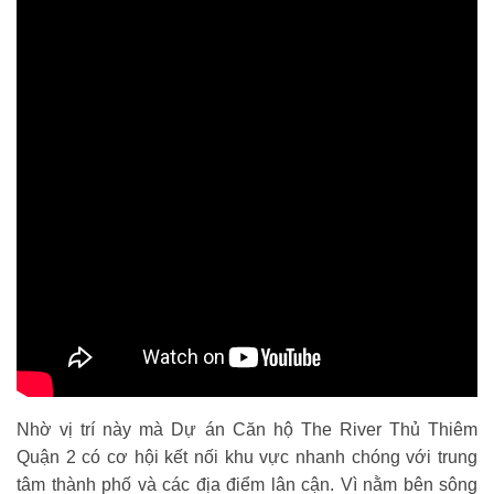
Nhờ vị trí này mà Dự án Căn hộ The River Thủ Thiêm
Quận 2 có cơ hội kết nối khu vực nhanh chóng với trung
tâm thành phố và các địa điểm lân cận. Vì nằm bên sông