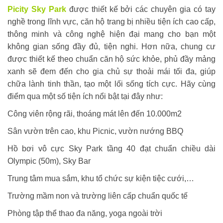
Picity Sky Park
được thiết kế bởi các chuyên gia có tay
nghề trong lĩnh vực, căn hộ trang bị nhiều tiện ích cao cấp,
thông minh và công nghệ hiện đại mang cho bạn một
không gian sống đầy đủ, tiện nghi. Hơn nữa, chung cư
được thiết kế theo chuẩn căn hộ sức khỏe, phủ đầy mảng
xanh sẽ đem đến cho gia chủ sự thoải mái tối đa, giúp
chữa lành tinh thần, tạo một lối sống tích cực. Hãy cùng
điểm qua một số tiện ích nổi bật tại đây như:
Công viên rộng rãi, thoáng mát lên đến 10.000m2
Sân vườn trên cao, khu Picnic, vườn nướng BBQ
Hồ bơi vô cực Sky Park tầng 40 đạt chuẩn chiều dài
Olympic (50m), Sky Bar
Trung tâm mua sắm, khu tổ chức sự kiện tiệc cưới,…
Trường mầm non và trường liên cấp chuẩn quốc tế
Phòng tập thể thao đa năng, yoga ngoài trời