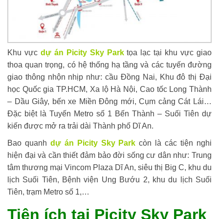
Khu vực
dự án Picity Sky Park
tọa lạc tại khu vực giao
thoa quan trọng, có hệ thống hạ tầng và các tuyến đường
giao thông nhộn nhịp như: cầu Đồng Nai, Khu đô thị Đại
học Quốc gia TP.HCM, Xa lộ Hà Nội, Cao tốc Long Thành
– Dầu Giây, bến xe Miền Đông mới, Cụm cảng Cát Lái…
Đặc biệt là Tuyến Metro số 1 Bến Thành – Suối Tiên dự
kiến được mở ra trải dài Thành phố Dĩ An.
Bao quanh
dự án Picity Sky Park
còn là các tiện nghi
hiện đại và cần thiết đảm bảo đời sống cư dân như: Trung
tâm thương mại Vincom Plaza Dĩ An, siêu thị Big C, khu du
lịch Suối Tiên, Bệnh viện Ung Bướu 2, khu du lịch Suối
Tiên, trạm Metro số 1,…
Tiện ích tại Picity Sky Park