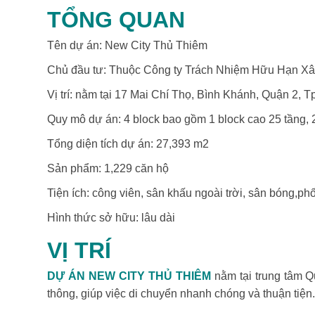
TỔNG QUAN
Tên dự án: New City Thủ Thiêm
Chủ đầu tư: Thuộc Công ty Trách Nhiệm Hữu Hạn X
Vị trí: nằm tại 17 Mai Chí Thọ, Bình Khánh, Quận 2, T
Quy mô dự án: 4 block bao gồm 1 block cao 25 tầng, 2
Tổng diện tích dự án: 27,393 m2
Sản phẩm: 1,229 căn hộ
Tiện ích: công viên, sân khấu ngoài trời, sân bóng,phố
Hình thức sở hữu: lâu dài
VỊ TRÍ
DỰ ÁN NEW CITY THỦ THIÊM
nằm tại trung tâm Qu
thông, giúp việc di chuyển nhanh chóng và thuận tiện.