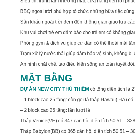
Siêu thị, trung tâm thương mại, cửa hàng tiện lợi p
BBQ ngoài trời phù hợp tổ chức những bữa tiệc cùng 
Sân khấu ngoài trời đem đến không gian giao lưu các 
Khu vui chơi trẻ em đảm bảo cho trẻ em có không gian
Phòng gym & dịch vụ giúp cư dân có thể thoải mái t
Trạm xử lý nước thải giúp đảm bảo vệ sinh, không bị
An ninh chặt chẽ, tạo điều kiện sống an toàn tuyệt đối
MẶT BẰNG
DỰ ÁN NEW CITY THỦ THIÊM
có tổng diện tích là 
– 1 block cao 25 tầng: còn gọi là tháp Hawaii( HA) có
– 2 block cao 26 tầng: lần lượt là
Tháp Venice(VE) có 347 căn hộ, diện tích 50,51 – 328
Tháp Babylon(BB) có 365 căn hộ, diện tích 50,51 – 3