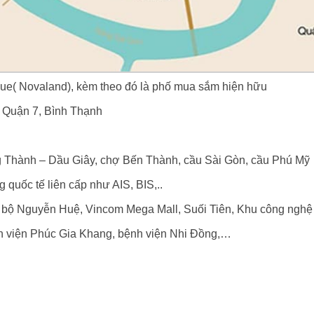
enue( Novaland), kèm theo đó là phố mua sắm hiện hữu
 Quận 7, Bình Thạnh
ng Thành – Dầu Giây, chợ Bến Thành, cầu Sài Gòn, cầu Phú Mỹ
 quốc tế liên cấp như AIS, BIS,..
đi bộ Nguyễn Huệ, Vincom Mega Mall, Suối Tiên, Khu công ng
ệnh viện Phúc Gia Khang, bệnh viện Nhi Đồng,…