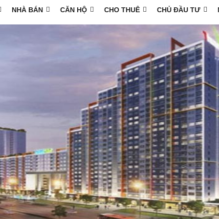
NHÀ BÁN
CĂN HỘ
CHO THUÊ
CHỦ ĐẦU TƯ