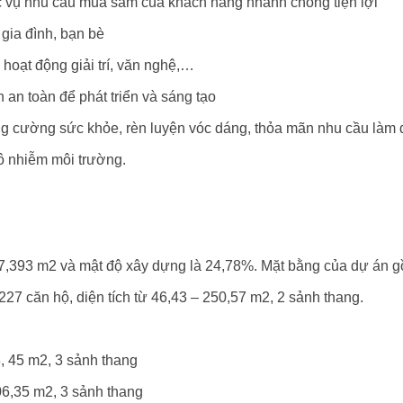
hục vụ nhu cầu mua sắm của khách hàng nhanh chóng tiện lợi
gia đình, bạn bè
hoạt động giải trí, văn nghệ,…
 an toàn để phát triển và sáng tạo
ăng cường sức khỏe, rèn luyện vóc dáng, thỏa mãn nhu cầu làm
 ô nhiễm môi trường.
.
27,393 m2 và mật độ xây dựng là 24,78%. Mặt bằng của dự án gồm
 227 căn hộ, diện tích từ 46,43 – 250,57 m2, 2 sảnh thang.
, 45 m2, 3 sảnh thang
06,35 m2, 3 sảnh thang