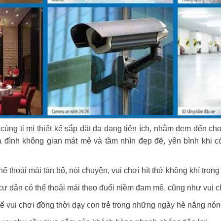
cùng tỉ mỉ thiết kế sắp đặt đa dạng tiện ích, nhằm đem đến c
a đình không gian mát mẻ và tầm nhìn đẹp đẽ, yên bình khi 
ể thoải mái tản bộ, nói chuyện, vui chơi hít thở không khí trong
cư dân có thể thoải mái theo đuổi niềm đam mê, cũng như vui ch
hể vui chơi đồng thời dạy con trẻ trong những ngày hè nắng nó