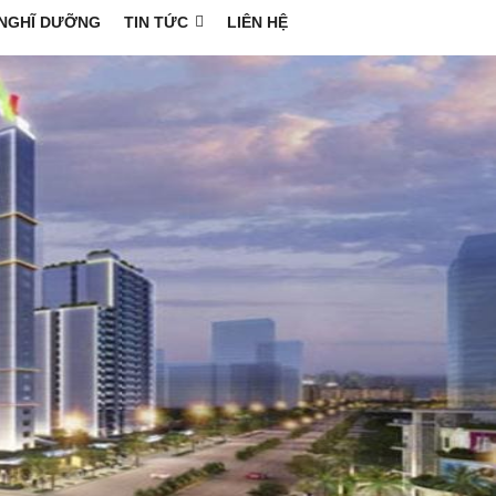
NGHĨ DƯỠNG
TIN TỨC
LIÊN HỆ