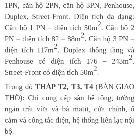
1PN, căn hộ 2PN, căn hộ 3PN, Penhouse,
Duplex, Street-Front. Diện tích đa dạng:
2
Căn hộ 1 PN – diện tích 50m
. Căn hộ 2
2
PN – diện tích 82 – 88m
. Căn hộ 3 PN –
2
diện tích 117m
. Duplex thông tầng và
2
Penhouse có diện tích 176 – 243m
.
2
Street-Front có diện tích 50m
.
Trong đó
THÁP T2, T3, T4
(BÀN GIAO
THÔ): Chỉ cung cấp sàn bê tông, tường
ngăn trát vữa và bả matit, cửa chính, ổ
cắm và công tắc điện, hệ thống liên lạc nội
bộ.