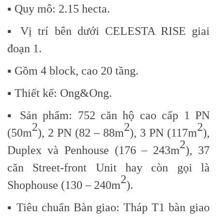
▪️ Quy mô: 2.15 hecta.
▪️ Vị trí bên dưới CELESTA RISE giai
đoạn 1.
▪️ Gồm 4 block, cao 20 tầng.
▪️ Thiết kế: Ong&Ong.
▪️ Sản phẩm: 752 căn hộ cao cấp 1 PN
2
2
2
(50m
), 2 PN (82 – 88m
), 3 PN (117m
),
2
Duplex và Penhouse (176 – 243m
), 37
căn Street-front Unit hay còn gọi là
2
Shophouse (130 – 240m
).
▪️ Tiêu chuẩn Bàn giao: Tháp T1 bàn giao