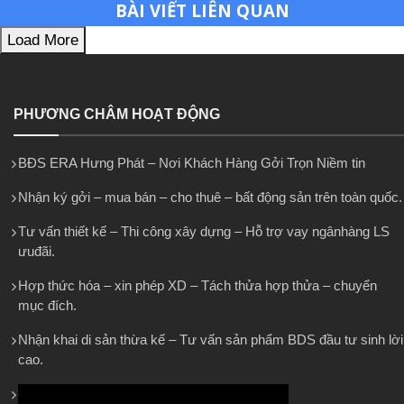
BÀI VIẾT LIÊN QUAN
Load More
PHƯƠNG CHÂM HOẠT ĐỘNG
BĐS ERA Hưng Phát – Nơi Khách Hàng Gởi Trọn Niềm tin
Nhận ký gởi – mua bán – cho thuê – bất động sản trên toàn quốc.
Tư vấn thiết kế – Thi công xây dựng – Hỗ trợ vay ngânhàng LS
ưuđãi.
Hợp thức hóa – xin phép XD – Tách thửa hợp thửa – chuyển
mục đích.
Nhận khai di sản thừa kế – Tư vấn sản phẩm BDS đầu tư sinh lời
cao.