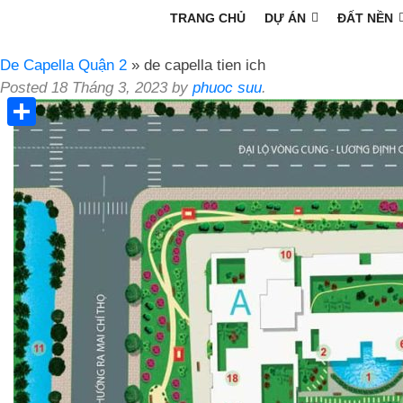
TRANG CHỦ
DỰ ÁN
ĐẤT NỀN
De Capella Quận 2
» de capella tien ich
Posted
18 Tháng 3, 2023
by
phuoc suu
.
Share