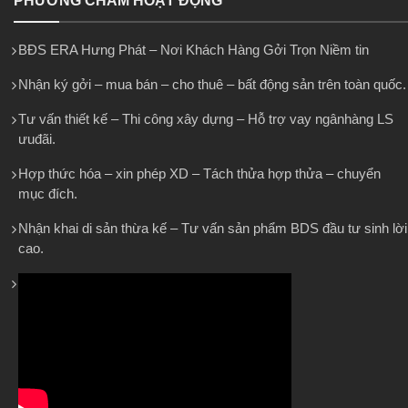
PHƯƠNG CHÂM HOẠT ĐỘNG
BĐS ERA Hưng Phát – Nơi Khách Hàng Gởi Trọn Niềm tin
Nhận ký gởi – mua bán – cho thuê – bất động sản trên toàn quốc.
Tư vấn thiết kế – Thi công xây dựng – Hỗ trợ vay ngânhàng LS
ưuđãi.
Hợp thức hóa – xin phép XD – Tách thửa hợp thửa – chuyển
mục đích.
Nhận khai di sản thừa kế – Tư vấn sản phẩm BDS đầu tư sinh lời
cao.