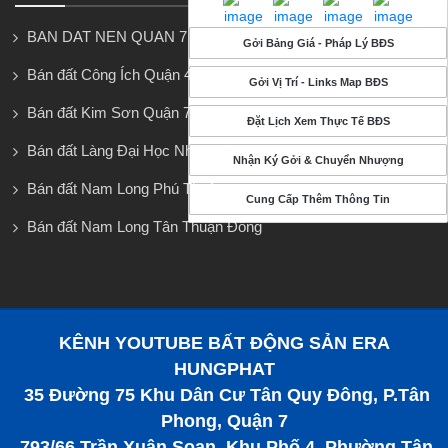
BAN DAT NEN QUAN 7
Gởi Bảng Giá - Pháp Lý BĐS
Bán đất Công Ích Quận 4
Gởi Vị Trí - Links Map BĐS
Bán đất Kim Sơn Quận 7
Đặt Lịch Xem Thực Tế BĐS
Bán đất Làng Đại Học Nhà Bè
Nhận Ký Gởi & Chuyển Nhượng
Bán đất Nam Long Phú Thuận
Cung Cấp Thêm Thông Tin
Bán đất Nam Long Tân Thuận Đông
KÊNH YOUTUBE BẤT ĐỘNG SẢN ERA
HUNGPHAT
35 Đường 75 Khu Dân Cư Tân Quy Đông, P.Tân
Phong, Quận 7
793/66 Trần Xuân Soạn, Khu Phố 4, Phường Tân