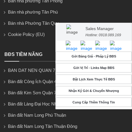
Bán nhà phường Tân Phong
Bán nhà phường Tân Phú
Bán nhà Phường Tân Quy
Sales Manager
Cookie Policy (EU)
Hotline: 0918.089.169
BĐS TIỀM NĂNG
Gởi Bảng Giá - Pháp Lý BĐS
Gởi Vị Trí - Links Map BĐS
BAN DAT NEN QUAN 7
Đặt Lịch Xem Thực Tế BĐS
Bán đất Công Ích Quận 4
Nhận Ký Gởi & Chuyển Nhượng
Bán đất Kim Sơn Quận 7
Cung Cấp Thêm Thông Tin
Bán đất Làng Đại Học Nhà Bè
Bán đất Nam Long Phú Thuận
Bán đất Nam Long Tân Thuận Đông