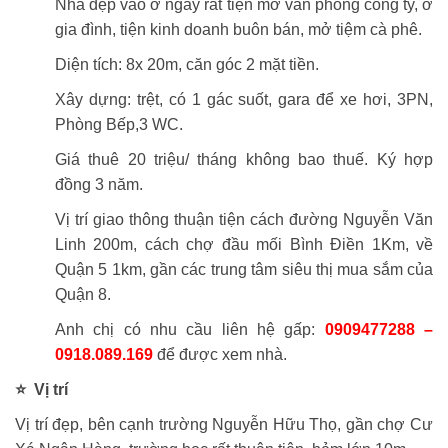
Nhà đẹp vào ở ngay rất tiện mở văn phòng công ty, ở
gia đình, tiện kinh doanh buôn bán, mở tiệm cà phê.
Diện tích: 8x 20m, căn góc 2 mặt tiền.
Xây dựng: trệt, có 1 gác suốt, gara để xe hơi, 3PN,
Phòng Bếp,3 WC.
Giá thuê 20 triệu/ tháng không bao thuế. Ký hợp
đồng 3 năm.
Vị trí giao thông thuận tiện cách đường Nguyễn Văn
Linh 200m, cách chợ đầu mối Bình Điền 1Km, về
Quận 5 1km, gần các trung tâm siêu thị mua sắm của
Quận 8.
Anh chị có nhu cầu liên hệ gấp:
0909477288 –
0918.089.169
để được xem nhà.
⭐ Vị trí
Vị trí đẹp, bên cạnh trường
Nguyễn Hữu Thọ
, gần chợ Cư