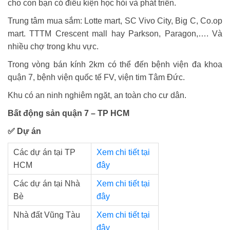
cho con bạn có điều kiện học hỏi và phát triển.
Trung tâm mua sắm:
Lotte mart, SC Vivo City, Big C, Co.op
mart. TTTM Crescent mall hay Parkson, Paragon,…. Và
nhiều chợ trong khu vực.
Trong vòng bán kính 2km có thể đến bệnh viện đa khoa
quận 7, bệnh viện quốc tế FV, viện tim Tâm Đức.
Khu có an ninh nghiêm ngặt, an toàn cho cư dân.
Bất động sản quận 7 – TP HCM
✅ Dự án
Các dự án tại TP
Xem chi tiết tại
HCM
đây
Các dự án tại Nhà
Xem chi tiết tại
Bè
đây
Nhà đất Vũng Tàu
Xem chi tiết tại
đây