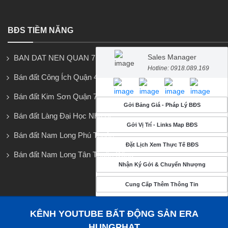
BĐS TIỀM NĂNG
Sales Manager
BAN DAT NEN QUAN 7
Hotline: 0918.089.169
Bán đất Công Ích Quận 4
Bán đất Kim Sơn Quận 7
Gởi Bảng Giá - Pháp Lý BĐS
Bán đất Làng Đại Học Nhà Bè
Gởi Vị Trí - Links Map BĐS
Bán đất Nam Long Phú Thuận
Đặt Lịch Xem Thực Tế BĐS
Bán đất Nam Long Tân Thuận Đông
Nhận Ký Gởi & Chuyển Nhượng
Cung Cấp Thêm Thông Tin
KÊNH YOUTUBE BẤT ĐỘNG SẢN ERA
HUNGPHAT