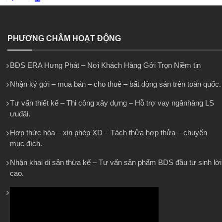
PHƯƠNG CHÂM HOẠT ĐỘNG
BĐS ERA Hưng Phát – Nơi Khách Hàng Gởi Trọn Niềm tin
Nhận ký gởi – mua bán – cho thuê – bất động sản trên toàn quốc.
Tư vấn thiết kế – Thi công xây dựng – Hỗ trợ vay ngânhàng LS
ưuđãi.
Hợp thức hóa – xin phép XD – Tách thửa hợp thửa – chuyển
mục đích.
Nhận khai di sản thừa kế – Tư vấn sản phẩm BDS đầu tư sinh lời
cao.