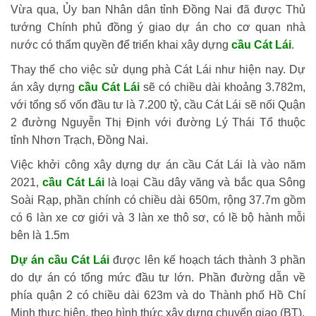
Vừa qua, Ủy ban Nhân dân tỉnh Đồng Nai đã được Thủ
tướng Chính phủ đồng ý giao dự án cho cơ quan nhà
nước có thẩm quyền để triển khai xây dựng
cầu Cát Lái
.
Thay thế cho việc sử dụng phà Cát Lái như hiện nay. Dự
án xây dựng
cầu Cát Lái
sẽ có chiều dài khoảng 3.782m,
với tổng số vốn đầu tư là 7.200 tỷ, cầu Cát Lái sẽ nối Quận
2 đường Nguyễn Thị Định với đường Lý Thái Tổ thuộc
tỉnh Nhơn Trạch, Đồng Nai.
Việc khởi công xây dựng dự án cầu Cát Lái là vào năm
2021,
cầu Cát Lái
là loại Cầu dây văng và bắc qua Sông
Soài Rạp, phần chính có chiều dài 650m, rộng 37.7m gồm
có 6 làn xe cơ giới và 3 làn xe thô sơ, có lề bộ hành mỗi
bên là 1.5m
Dự án cầu Cát Lái
được lên kế hoạch tách thành 3 phần
do dự án có tổng mức đầu tư lớn. Phần đường dẫn về
phía quận 2 có chiều dài 623m và do Thành phố Hồ Chí
Minh thực hiện, theo hình thức xây dựng chuyển giao (BT).