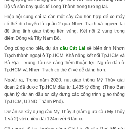
Bộ và sân bay quốc tế Long Thành trong tương lai.
Hiệp hội cũng chỉ ra cần một cây cầu hỗn hợp để xe máy
có thể di chuyển từ quận 2 qua Nhơn Trạch và ngược lại
để tăng tính giao thông liên vùng. Kết nối 2 vùng trọng
điểm Đông và Tây Nam Bộ.
Ông cũng cho biết, dự án
cầu Cát Lái
sẽ biến tỉnh Nhơn
Trạch thành ngoại ô Tp.HCM. Khả năng kết nối Tp.HCM và
Bà Rịa – Vũng Tàu sẽ càng thêm thuận lợi. Người dân ở
Tp.HCM và Nhơn Trạch có thể đi về dễ dàng hơn.
Ngoài ra, Trong năm 2020, nút giao thông Mỹ Thủy giai
đoạn 2 đã được Tp.HCM đầu tư 1.435 tỷ đồng. (Theo Ban
quản lý dự án đầu tư xây dựng các công trình giao thông
Tp.HCM, UBND Thành Phố).
Dự án sẽ xây dựng cầu Mỹ Thủy 3 (nằm giữa cầu Mỹ Thủy
1 và 2) với chiều dài 124m với 6 làn xe.
Cầu vượt rẽ trái hướng cảng Cát Lái đi cầu Phú Mỹ với