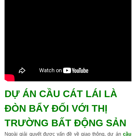
DỰ ÁN CẦU CÁT LÁI LÀ
ĐÒN BẨY ĐỐI VỚI THỊ
TRƯỜNG BẤT ĐỘNG SẢN
Ngoài giải quyết được vấn đề về giao thông, dự án
cầu