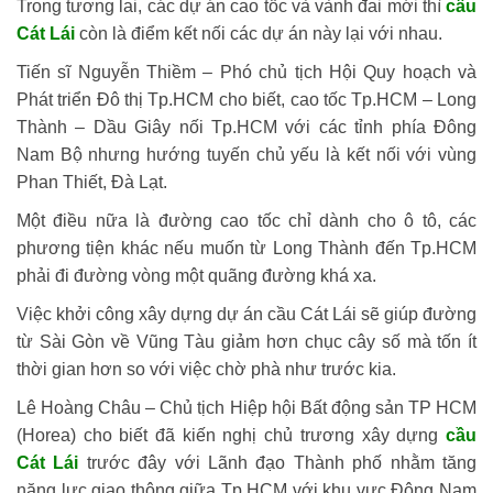
Trong tương lai, các dự án cao tốc và vành đai mới thì
cầu
Cát Lái
còn là điểm kết nối các dự án này lại với nhau.
Tiến sĩ Nguyễn Thiềm – Phó chủ tịch Hội Quy hoạch và
Phát triển Đô thị Tp.HCM cho biết, cao tốc Tp.HCM – Long
Thành – Dầu Giây nối Tp.HCM với các tỉnh phía Đông
Nam Bộ nhưng hướng tuyến chủ yếu là kết nối với vùng
Phan Thiết, Đà Lạt.
Một điều nữa là đường cao tốc chỉ dành cho ô tô, các
phương tiện khác nếu muốn từ Long Thành đến Tp.HCM
phải đi đường vòng một quãng đường khá xa.
Việc khởi công xây dựng dự án cầu Cát Lái sẽ giúp đường
từ Sài Gòn về Vũng Tàu giảm hơn chục cây số mà tốn ít
thời gian hơn so với việc chờ phà như trước kia.
Lê Hoàng Châu – Chủ tịch Hiệp hội Bất động sản TP HCM
(Horea) cho biết đã kiến nghị chủ trương xây dựng
cầu
Cát Lái
trước đây với Lãnh đạo Thành phố nhằm tăng
năng lực giao thông giữa Tp.HCM với khu vực Đông Nam