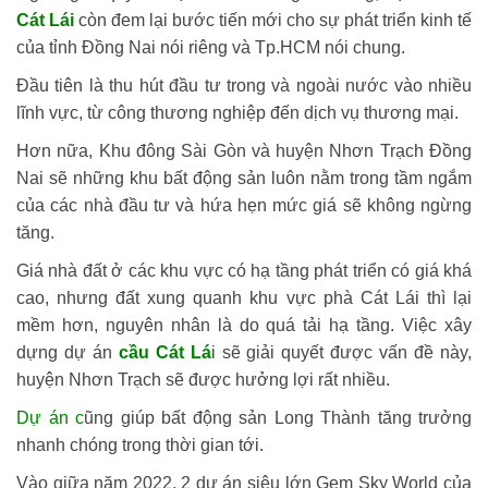
Cát Lái
còn đem lại bước tiến mới cho sự phát triển kinh tế
của tỉnh Đồng Nai nói riêng và Tp.HCM nói chung.
Đầu tiên là thu hút đầu tư trong và ngoài nước vào nhiều
lĩnh vực, từ công thương nghiệp đến dịch vụ thương mại.
Hơn nữa, Khu đông Sài Gòn và huyện Nhơn Trạch Đồng
Nai sẽ những khu bất động sản luôn nằm trong tầm ngắm
của các nhà đầu tư và hứa hẹn mức giá sẽ không ngừng
tăng.
Giá nhà đất ở các khu vực có hạ tầng phát triển có giá khá
cao, nhưng đất xung quanh khu vực phà Cát Lái thì lại
mềm hơn, nguyên nhân là do quá tải hạ tầng. Việc xây
dựng dự án
cầu Cát Lá
i sẽ giải quyết được vấn đề này,
huyện Nhơn Trạch sẽ được hưởng lợi rất nhiều.
Dự án c
ũng giúp bất động sản Long Thành tăng trưởng
nhanh chóng trong thời gian tới.
Vào giữa năm 2022, 2 dự án siêu lớn Gem Sky World của