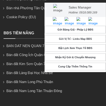
Sales Manager
Bán nhà Phường Tân Quy
Hotline: 0918.089.169
Cookie Policy (EU)
Gởi Bảng Giá - Pháp Lý BĐS
BĐS TIỀM NĂNG
Gởi Vị Trí - Links Map BĐS
BAN DAT NEN QUAN 7
Đặt Lịch Xem Thực Tế BĐS
Bán đất Công Ích Quận 4
Nhận Ký Gởi & Chuyển Nhượng
Bán đất Kim Sơn Quận 7
Cung Cấp Thêm Thông Tin
Bán đất Làng Đại Học Nhà Bè
Bán đất Nam Long Phú Thuận
Bán đất Nam Long Tân Thuận Đông