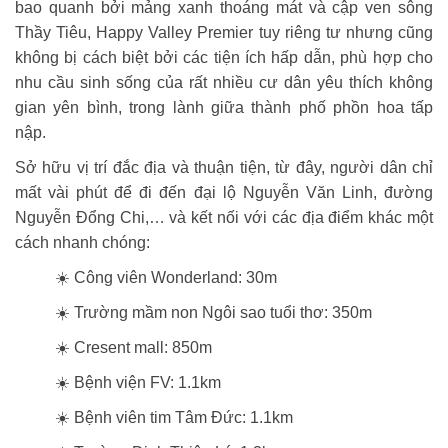
bao quanh bởi mảng xanh thoáng mát và cập ven sông
Thầy Tiêu, Happy Valley Premier tuy riêng tư nhưng cũng
không bị cách biệt bởi các tiện ích hấp dẫn, phù hợp cho
nhu cầu sinh sống của rất nhiều cư dân yêu thích không
gian yên bình, trong lành giữa thành phố phồn hoa tấp
nập.
Sở hữu vị trí đắc địa và thuận tiện, từ đây, người dân chỉ
mất vài phút để đi đến đại lộ Nguyễn Văn Linh, đường
Nguyễn Đổng Chi,… và kết nối với các địa điểm khác một
cách nhanh chóng:
☀️ Công viên Wonderland: 30m
☀️ Trường mầm non Ngôi sao tuổi thơ: 350m
☀️ Cresent mall: 850m
☀️ Bệnh viện FV: 1.1km
☀️ Bệnh viên tim Tâm Đức: 1.1km