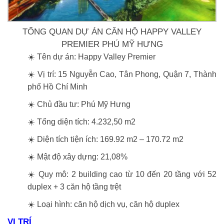
TỔNG QUAN DỰ ÁN CĂN HỘ HAPPY VALLEY
PREMIER PHÚ MỸ HƯNG
☀️ Tên dự án: Happy Valley Premier
☀️ Vị trí: 15 Nguyễn Cao, Tân Phong, Quận 7, Thành
phố Hồ Chí Minh
☀️ Chủ đầu tư: Phú Mỹ Hưng
☀️ Tổng diện tích: 4.232,50 m2
☀️ Diện tích tiện ích: 169.92 m2 – 170.72 m2
☀️ Mật độ xây dựng: 21,08%
☀️ Quy mô: 2 building cao từ 10 đến 20 tầng với 52
duplex + 3 căn hộ tầng trệt
☀️ Loại hình: căn hộ dịch vụ, căn hộ duplex
VỊ TRÍ