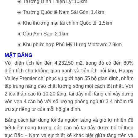
☀️ Trường Đinh Thiện Lý: 1.3km
☀️ Trường Quốc tế Nam Sài Gòn: 1.4km
☀️ Khu thương mại tài chính Quốc tế: 1.5km
☀️ Cầu Ánh Sao: 2.1km
☀️ Khu phức hợp Phú Mỹ Hưng Midtown: 2.9km
MẶT BẰNG
Với diện tích lên đến 4.232,50 m2, trong đó có đến 80%
diện tích cho không gian xanh và tiện ích nội khu, Happy
Valley Premier chỉ phục vụ giới hạn 55 hộ gian đình, nhằm
tập trung nâng cao chất lượng sống một cách tốt nhất. Với
2 tòa tháp cao từ 10-20 tầng, tại đây mỗi tầng chỉ xây dựng
vỏn vẹn 4 căn hộ với số lượng phòng ngủ từ 3-4 nhằm tối
ưu sự riêng tư của mỗi hộ gia đình.
Bằng cách tận dụng tối đa nguồn sáng và gió tự nhiên để
tiết kiệm năng lượng, các căn hộ tại đây được bố trí theo
trục Bắc – Nam và sự thiết kế khác biệt giữa tầng trên và