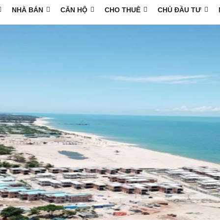
NHÀ BÁN
CĂN HỘ
CHO THUÊ
CHỦ ĐẦU TƯ