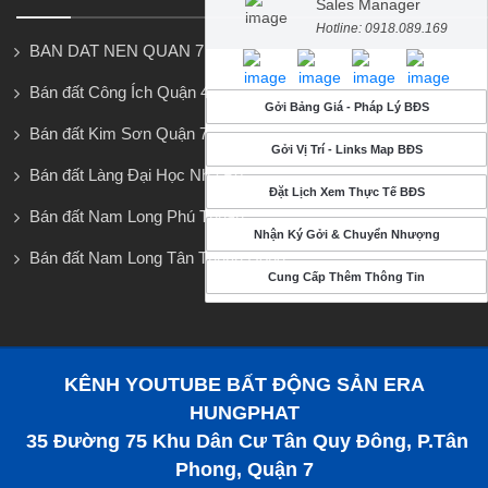
Sales Manager
Hotline: 0918.089.169
BAN DAT NEN QUAN 7
Bán đất Công Ích Quận 4
Gởi Bảng Giá - Pháp Lý BĐS
Bán đất Kim Sơn Quận 7
Gởi Vị Trí - Links Map BĐS
Bán đất Làng Đại Học Nhà Bè
Đặt Lịch Xem Thực Tế BĐS
Bán đất Nam Long Phú Thuận
Nhận Ký Gởi & Chuyển Nhượng
Bán đất Nam Long Tân Thuận Đông
Cung Cấp Thêm Thông Tin
KÊNH YOUTUBE BẤT ĐỘNG SẢN ERA
HUNGPHAT
35 Đường 75 Khu Dân Cư Tân Quy Đông, P.Tân
Phong, Quận 7