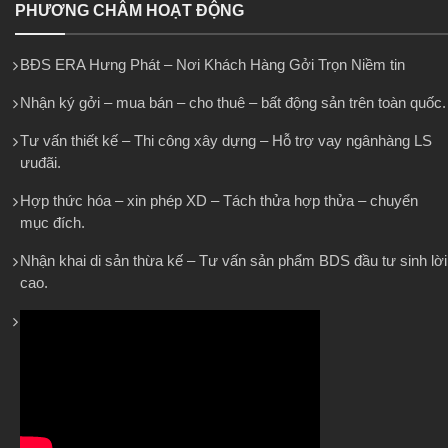
PHƯƠNG CHÂM HOẠT ĐỘNG
BĐS ERA Hưng Phát – Nơi Khách Hàng Gởi Trọn Niềm tin
Nhận ký gởi – mua bán – cho thuê – bất động sản trên toàn quốc.
Tư vấn thiết kế – Thi công xây dựng – Hỗ trợ vay ngânhàng LS
ưuđãi.
Hợp thức hóa – xin phép XD – Tách thửa hợp thửa – chuyển
mục đích.
Nhận khai di sản thừa kế – Tư vấn sản phẩm BDS đầu tư sinh lời
cao.