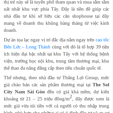
thị trẻ này sẽ là tuyến phố tham quan và mua sắm sầm
uất nhất khu vực phía Tây. Đây là tiền đề giúp các
nhà đầu tư khi sở hữu các căn shophouse tại đây
mang về doanh thu khủng hàng tháng từ việc kinh
doanh.
Dự án tọa lạc ngay vị trí đắc địa nằm ngay trên
cao tốc
Bến Lức – Long Thành
cùng với đó là tổ hợp 39 tiện
ích hiện đại bậc nhất tại khu Tây với hệ thống bệnh
viện, trường học nội khu, trung tâm thương mại, khu
thể thao đa năng đẳng cấp theo tiêu chuẩn quốc tế.
Thế nhưng, theo nhà đầu tư Thắng Lợi Group, mức
giá chào bán các sản phẩm thương mại tại
The Sol
City Nam Sài Gòn
đều có giá khá mềm, dự kiến
2
khoảng từ 21 – 25 triệu đồng/m
, đây được xem là
mức giá vừa túi tiền với cả người có thu nhập trung
bình, phù hợp cho những ai có ý định đầu tư và an cư