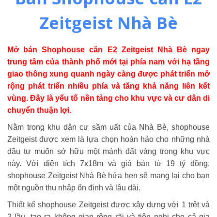
Zeitgeist Nhà Bè
Mở bán Shophouse căn E2 Zeitgeist Nhà Bè ngay
t
rung tâm của thành phố mới tại phía nam với hạ tầng
giao thông xung quanh ngày càng được phát triển mở
rộng phát triển nhiều phía và tăng khả năng liên kết
vùng.
Đây là yếu tố nền tảng cho khu vực và cư dân di
chuyển thuận lợi.
Nằm trong khu dân cư sầm uất của Nhà Bè, shophouse
Zeitgeist được xem là lựa chọn hoàn hảo cho những nhà
đầu tư muốn sở hữu một mảnh đất vàng trong khu vực
này. Với diện tích 7x18m và giá bán từ 19 tỷ đồng,
shophouse Zeitgeist Nhà Bè hứa hẹn sẽ mang lại cho bạn
một nguồn thu nhập ổn định và lâu dài.
Thiết kế shophouse Zeitgeist được xây dựng với 1 trệt và
2 lầu, tạo ra không gian rộng rãi và tiện nghi cho cả gia