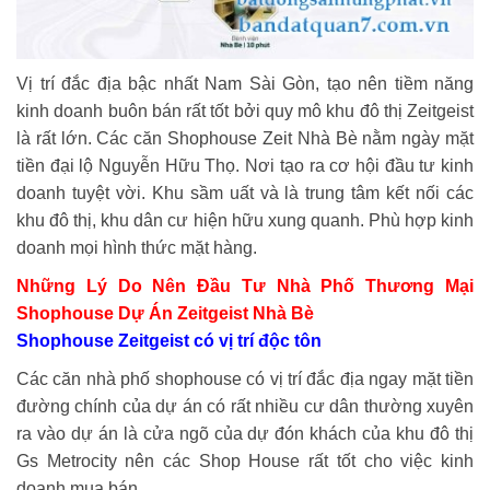
Vị trí đắc địa bậc nhất Nam Sài Gòn, tạo nên tiềm năng
kinh doanh buôn bán rất tốt bởi quy mô khu đô thị Zeitgeist
là rất lớn. Các căn Shophouse Zeit Nhà Bè nằm ngày mặt
tiền đại lộ Nguyễn Hữu Thọ. Nơi tạo ra cơ hội đầu tư kinh
doanh tuyệt vời. Khu sầm uất và là trung tâm kết nối các
khu đô thị, khu dân cư hiện hữu xung quanh. Phù hợp kinh
doanh mọi hình thức mặt hàng.
Những Lý Do Nên Đầu Tư Nhà Phố Thương Mại
Shophouse Dự Án Zeitgeist Nhà Bè
Shophouse Zeitgeist có vị trí độc tôn
Các căn nhà phố shophouse có vị trí đắc địa ngay mặt tiền
đường chính của dự án có rất nhiều cư dân thường xuyên
ra vào dự án là cửa ngõ của dự đón khách của khu đô thị
Gs Metrocity nên các Shop House rất tốt cho việc kinh
doanh mua bán.