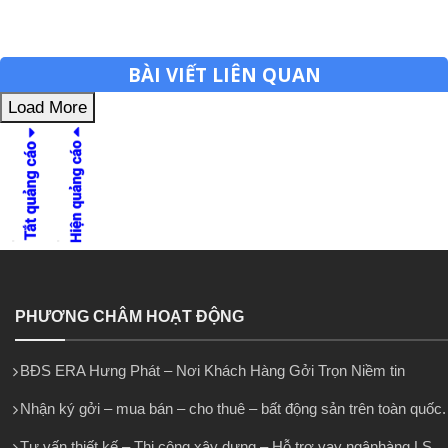
BÀI VIẾT LIÊN QUAN
Load More
PHƯƠNG CHÂM HOẠT ĐỘNG
BĐS ERA Hưng Phát – Nơi Khách Hàng Gởi Trọn Niềm tin
Nhận ký gởi – mua bán – cho thuê – bất động sản trên toàn quốc.
Tư vấn thiết kế – Thi công xây dựng – Hỗ trợ vay ngânhàng LS