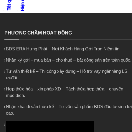
PHƯƠNG CHÂM HOẠT ĐỘNG
BĐS ERA Hưng Phát – Nơi Khách Hàng Gởi Trọn Niềm tin
Nhận ký gởi – mua bán – cho thuê – bất động sản trên toàn quốc.
Tư vấn thiết kế – Thi công xây dựng – Hỗ trợ vay ngânhàng LS
ưuđãi.
Hợp thức hóa – xin phép XD – Tách thửa hợp thửa – chuyển
mục đích.
Nhận khai di sản thừa kế – Tư vấn sản phẩm BDS đầu tư sinh lời
cao.