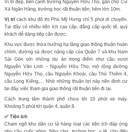
Vị trí đẹp, bên cạnh trường Nguyễn Hữu Thọ, gần chợ Cư
Xá Ngân Hàng, trường học rất thuận tiện, hẻm lớn 10m.
Vị trí
cách khu đô thị Phú Mỹ Hưng chỉ 5 phút di chuyển.
Tại đây có nhiều tiện ích cao cấp, đẳng cấp quốc tế, quý
khách dễ dàng tiếp cận được.
Khu vực được thừa hưởng hạ tầng giao thông thuận hoàn
chỉnh, đường sá được nâng cấp của Quận 7 và khu Nam
Sài Gòn với những dự án trọng điểm như cầu vượt
Nguyễn Văn Linh – Nguyễn Hữu Thọ, mở rộng đường
Nguyễn Hữu Thọ, cầu Nguyễn Khoái, cầu Thủ Thiêm 4,
cầu Long Kiểng,… Nhờ những thuận lợi này nên định cư
tại đây, việc tham gia giao thông rất thuận tiên đi lại.
C
ách trung tâm thành phố chưa tới 10 phút xe máy.
Khoảng 5 phút tới quận 4, quận 8.
✅ Tiện ích
Chạm ngõ khu dân cư là hàng loạt các tiện ích đáp ứng
nhu cầu cuộc sống. Như chợ, trường học, y tế, cho đến