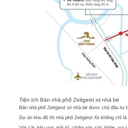
Tiện ích Bán nhà phố Zeitgeist xii nhà bè
Bán nhà phố Zeitgeist xii nhà bè được chủ đầu tư tí
Dự án khu đô thị nhà phố Zeitgeist Xii không chỉ là
Với các khu vực giải trí, chăm sóc sức khỏe, vui c