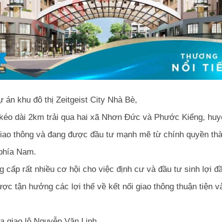
ự án khu đô thị Zeitgeist City Nhà Bè,
 kéo dài 2km trải qua hai xã Nhơn Đức và Phước Kiểng, hu
giao thông và đang được đầu tư mạnh mẽ từ chính quyền th
 phía Nam.
ng cấp rất nhiều cơ hội cho việc định cư và đầu tư sinh lợi đ
được tận hưởng các lợi thế về kết nối giao thông thuận tiện 
a giao lộ Nguyễn Văn Linh.