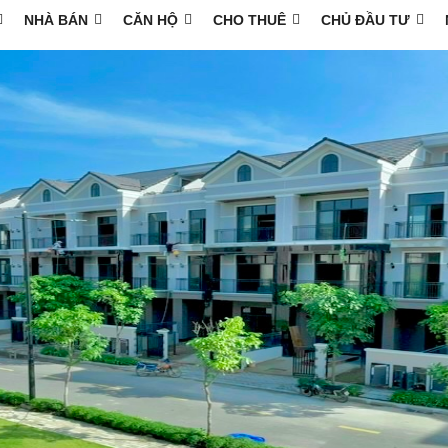
NHÀ BÁN
CĂN HỘ
CHO THUÊ
CHỦ ĐẦU TƯ