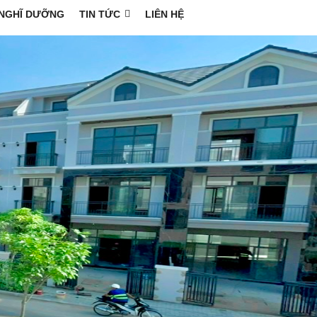
NGHĨ DƯỠNG
TIN TỨC
LIÊN HỆ