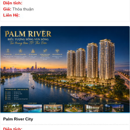
Diện tích:
Giá:
Thỏa thuận
Liên Hệ:
Palm River City
Diện tích: