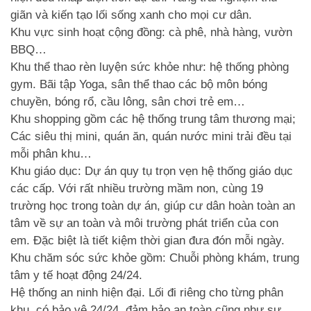
giãn và kiến tạo lối sống xanh cho mọi cư dân.
Khu vực sinh hoạt cộng đồng: cà phê, nhà hàng, vườn
BBQ…
Khu thể thao rèn luyện sức khỏe như: hệ thống phòng
gym. Bãi tập Yoga, sân thể thao các bộ môn bóng
chuyền, bóng rổ, cầu lông, sân chơi trẻ em…
Khu shopping gồm các hệ thống trung tâm thương mại;
Các siêu thị mini, quán ăn, quán nước mini trải đều tại
mỗi phân khu…
Khu giáo dục: Dự án quy tụ trọn vẹn hệ thống giáo dục
các cấp. Với rất nhiều trường mầm non, cùng 19
trường học trong toàn dự án, giúp cư dân hoàn toàn an
tâm về sự an toàn và môi trường phát triển của con
em. Đặc biệt là tiết kiệm thời gian đưa đón mỗi ngày.
Khu chăm sóc sức khỏe gồm: Chuỗi phòng khám, trung
tâm y tế hoạt động 24/24.
Hệ thống an ninh hiện đại. Lối đi riêng cho từng phân
khu, có bảo vệ 24/24, đảm bảo an toàn cũng như sự