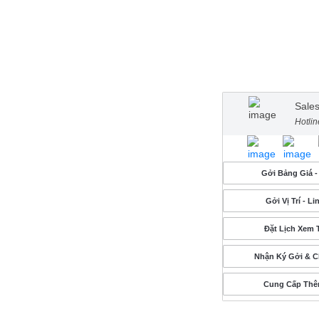
Sale
Hotli
Gởi Bảng Giá -
Gởi Vị Trí - L
Đặt Lịch Xem 
Nhận Ký Gởi & 
Cung Cấp Thê