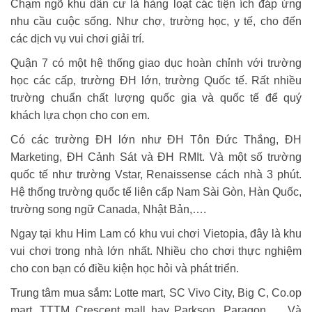
Chạm ngõ khu dân cư là hàng loạt các tiện ích đáp ứng
nhu cầu cuộc sống. Như chợ, trường học, y tế, cho đến
các dịch vụ vui chơi giải trí.
Quận 7 có một hệ thống giao dục hoàn chỉnh với trường
học các cấp, trường ĐH lớn, trường Quốc tế. Rất nhiều
trường chuẩn chất lượng quốc gia và quốc tế để quý
khách lựa chọn cho con em.
Có các trường ĐH lớn như ĐH Tôn Đức Thắng, ĐH
Marketing, ĐH Cảnh Sát và ĐH RMIt. Và một số trường
quốc tế như trường Vstar, Renaissense cách nhà 3 phút.
Hệ thống trường quốc tế liên cấp Nam Sài Gòn, Hàn Quốc,
trường song ngữ Canada, Nhật Bản,….
Ngay tại khu Him Lam có khu vui chơi Vietopia, đây là khu
vui chơi trong nhà lớn nhất. Nhiều cho chơi thực nghiệm
cho con bạn có điều kiện học hỏi và phát triển.
Trung tâm mua sắm:
Lotte mart, SC Vivo City, Big C, Co.op
mart. TTTM Crescent mall hay Parkson, Paragon,…. Và