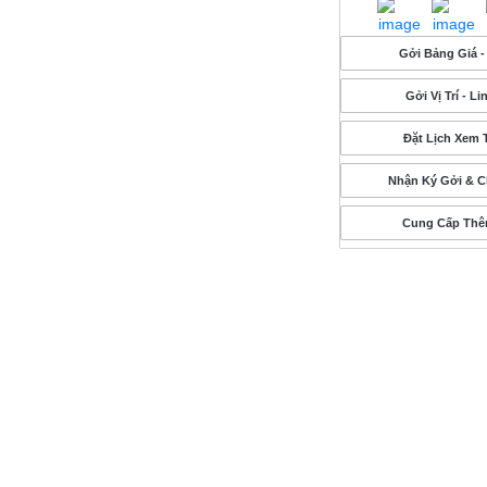
Gởi Bảng Giá -
Gởi Vị Trí - L
Đặt Lịch Xem 
Nhận Ký Gởi & 
Cung Cấp Thê