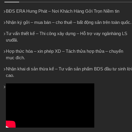
BĐS ERA Hưng Phát – Nơi Khách Hàng Gởi Trọn Niềm tin
Nhận ký gởi – mua bán – cho thuê – bất động sản trên toàn quốc.
Tư vấn thiết kế – Thi công xây dựng – Hỗ trợ vay ngânhàng LS
ưuđãi.
Hợp thức hóa – xin phép XD – Tách thửa hợp thửa – chuyển
mục đích.
Nhận khai di sản thừa kế – Tư vấn sản phẩm BDS đầu tư sinh lời
cao.