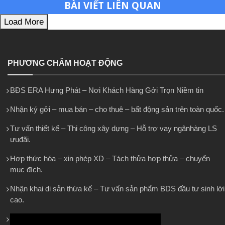
BÀI VIẾT LIÊN QUAN
Load More
PHƯƠNG CHÂM HOẠT ĐỘNG
BĐS ERA Hưng Phát – Nơi Khách Hàng Gởi Trọn Niềm tin
Nhận ký gởi – mua bán – cho thuê – bất động sản trên toàn quốc.
Tư vấn thiết kế – Thi công xây dựng – Hỗ trợ vay ngânhàng LS
ưuđãi.
Hợp thức hóa – xin phép XD – Tách thửa hợp thửa – chuyển
mục đích.
Nhận khai di sản thừa kế – Tư vấn sản phẩm BDS đầu tư sinh lời
cao.