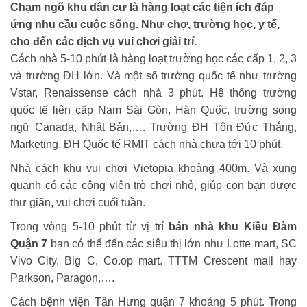
Chạm ngõ khu dân cư là hàng loạt các tiện ích đáp
ứng nhu cầu cuộc sống. Như chợ, trường học, y tế,
cho đến các dịch vụ vui chơi giải trí.
Cách nhà 5-10 phút là hàng loạt trường học các cấp 1, 2, 3
và trường ĐH lớn. Và một số trường quốc tế như trường
Vstar, Renaissense cách nhà 3 phút. Hệ thống trường
quốc tế liên cấp Nam Sài Gòn, Hàn Quốc, trường song
ngữ Canada, Nhật Bản,…. Trường ĐH Tôn Đức Thắng,
Marketing, ĐH Quốc tế RMIT cách nhà chưa tới 10 phút.
Nhà cách khu vui chơi Vietopia khoảng 400m. Và xung
quanh có các công viên trò chơi nhỏ, giúp con bạn được
thư giãn, vui chơi cuối tuần.
Trong vòng 5-10 phút từ vị trí
bán nhà khu Kiều Đàm
Quận 7
bạn có thể đến các siêu thị lớn như Lotte mart, SC
Vivo City, Big C, Co.op mart. TTTM Crescent mall hay
Parkson, Paragon,….
Cách bệnh viện Tân Hưng quận 7 khoảng 5 phút. Trong