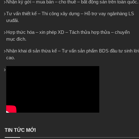
Nhận ký gởi – mua bán – cho thuê – bất động sản trên toàn quốc.
Tư vấn thiết kế – Thi công xây dựng – Hỗ trợ vay ngânhàng LS
ưuđãi.
Hợp thức hóa – xin phép XD – Tách thửa hợp thửa – chuyển
mục đích.
Nhận khai di sản thừa kế – Tư vấn sản phẩm BDS đầu tư sinh lời
cao.
TIN TỨC MỚI