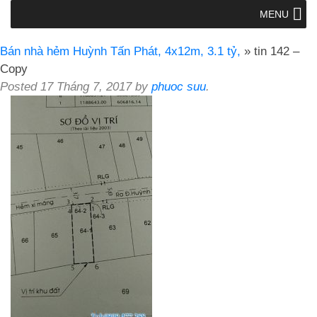
MENU
Bán nhà hẻm Huỳnh Tấn Phát, 4x12m, 3.1 tỷ,
» tin 142 –
Copy
Posted
17 Tháng 7, 2017
by
phuoc suu
.