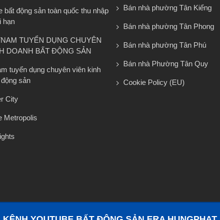
Bán nhà phường Tân Kiểng
e bất động sản toàn quốc thu nhập
i hạn
Bán nhà phường Tân Phong
TNAM TUYỂN DỤNG CHUYÊN
Bán nhà phường Tân Phú
NH DOANH BẤT ĐỘNG SẢN
Bán nhà Phường Tân Quy
am tuyển dụng chuyên viên kinh
 động sản
Cookie Policy (EU)
r City
 Metropolis
ights
KÊNH YOUTUBE BẤT ĐỘNG SẢN ERA HUNGPHAT