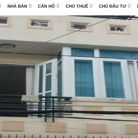
NHÀ BÁN
CĂN HỘ
CHO THUÊ
CHỦ ĐẦU TƯ