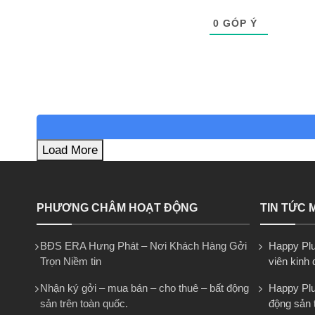
0
GÓP Ý
Load More
PHƯƠNG CHÂM HOẠT ĐỘNG
TIN TỨC 
BĐS ERA Hưng Phát – Nơi Khách Hàng Gởi
Happy Plu
Trọn Niềm tin
viên kinh
Nhận ký gởi – mua bán – cho thuê – bất động
Happy Plus
sản trên toàn quốc.
động sản 