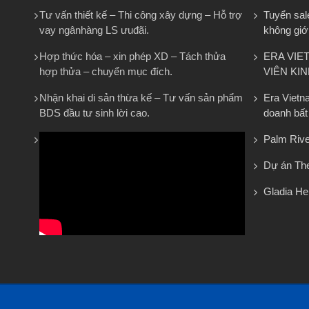
Tư vấn thiết kế – Thi công xây dựng – Hỗ trợ
Tuyển sal
vay ngânhàng LS ưuđãi.
không giớ
Hợp thức hóa – xin phép XD – Tách thửa
ERA VIE
hợp thửa – chuyển mục đích.
VIÊN KI
Nhận khai di sản thừa kế – Tư vấn sản phẩm
Era Vietn
BDS đầu tư sinh lời cao.
doanh bất
Palm Rive
Dự án The
Gladia He