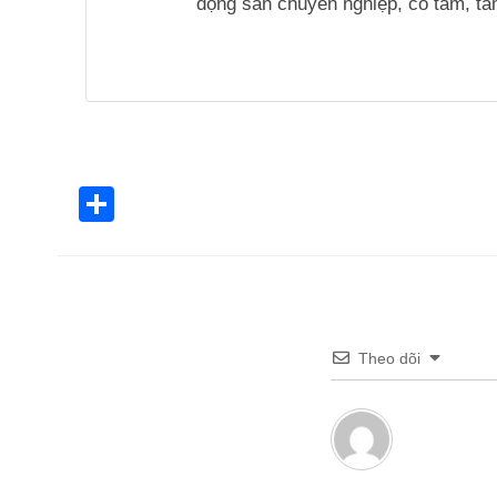
động sản chuyên nghiệp, có tâm, tầm
Share
Theo dõi