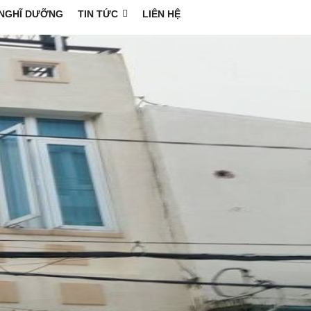
NGHĨ DƯỠNG
TIN TỨC
LIÊN HỆ