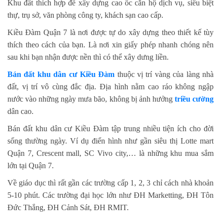
Khu đất thích hợp để xây dựng cao ốc căn hộ dịch vụ, siêu biệt
thự, trụ sở, văn phòng công ty, khách sạn cao cấp.
Kiều Đàm Quận 7 là nơi được tự do xây dựng theo thiết kế tùy
thích theo cách của bạn. Là nơi xin giấy phép nhanh chóng nên
sau khi bạn nhận được nền thì có thể xây dưng liền.
Bán đất khu dân cư Kiều Đàm
thuộc vị trí vàng của làng nhà
đất, vị trí vô cùng đắc địa. Địa hình nằm cao ráo không ngập
nước vào những ngày mưa bão, không bị ảnh hưởng
triều cường
dân cao.
Bán đất khu dân cư Kiều Đàm tập trung nhiều tiện ích cho đời
sống thường ngày. Ví dụ điển hình như gần siêu thị Lotte mart
Quận 7, Crescent mall, SC Vivo city,… là những khu mua sắm
lớn tại Quận 7.
Về giáo dục thì rất gần các trường cấp 1, 2, 3 chỉ cách nhà khoản
5-10 phút. Các trường đại học lớn như ĐH Marketting, ĐH Tôn
Đức Thắng, ĐH Cảnh Sát, ĐH RMIT.