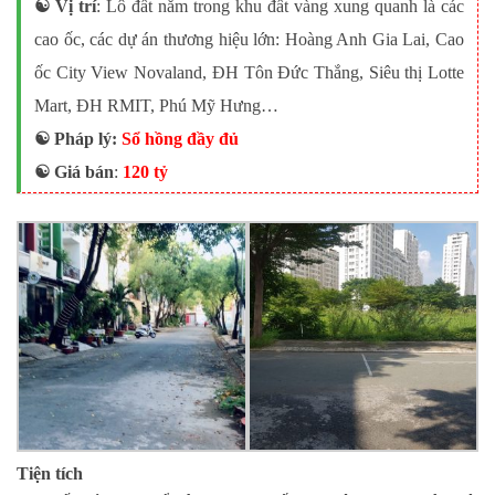
☯️ Vị trí
: Lô đất nằm trong khu đất vàng xung quanh là các
cao ốc, các dự án thương hiệu lớn: Hoàng Anh Gia Lai, Cao
ốc City View Novaland, ĐH Tôn Đức Thắng, Siêu thị Lotte
Mart, ĐH RMIT, Phú Mỹ Hưng…
☯️ Pháp lý:
Sổ hồng đầy đủ
☯️ Giá bán
:
120 tỷ
Tiện tích