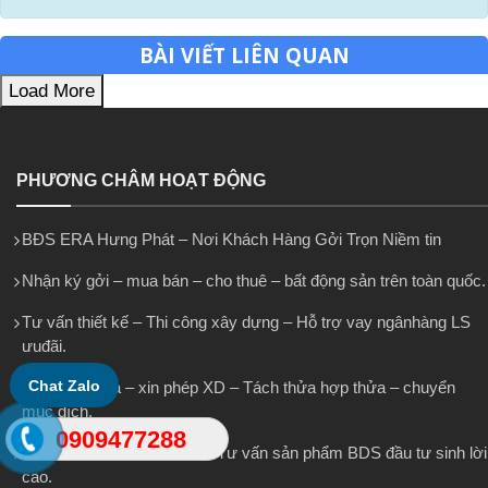
BÀI VIẾT LIÊN QUAN
Load More
PHƯƠNG CHÂM HOẠT ĐỘNG
BĐS ERA Hưng Phát – Nơi Khách Hàng Gởi Trọn Niềm tin
Nhận ký gởi – mua bán – cho thuê – bất động sản trên toàn quốc.
Tư vấn thiết kế – Thi công xây dựng – Hỗ trợ vay ngânhàng LS
ưuđãi.
Chat Zalo
Hợp thức hóa – xin phép XD – Tách thửa hợp thửa – chuyển
mục đích.
0909477288
Nhận khai di sản thừa kế – Tư vấn sản phẩm BDS đầu tư sinh lời
cao.