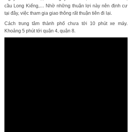
cầu Long Kiểng,… Nhờ những thuận lợi này nên định cư
tại đây, việc tham gia giao thông rất thuận tiên đi lại.
C
ách trung tâm thành phố chưa tới 10 phút xe máy.
Khoảng 5 phút tới quận 4, quận 8.