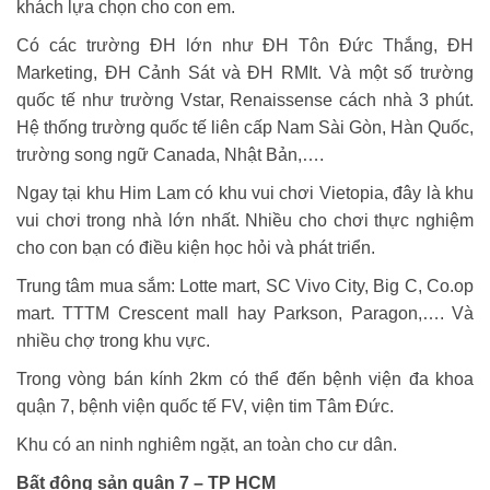
khách lựa chọn cho con em.
Có các trường ĐH lớn như ĐH Tôn Đức Thắng, ĐH
Marketing, ĐH Cảnh Sát và ĐH RMIt. Và một số trường
quốc tế như trường Vstar, Renaissense cách nhà 3 phút.
Hệ thống trường quốc tế liên cấp Nam Sài Gòn, Hàn Quốc,
trường song ngữ Canada, Nhật Bản,….
Ngay tại khu Him Lam có khu vui chơi Vietopia, đây là khu
vui chơi trong nhà lớn nhất. Nhiều cho chơi thực nghiệm
cho con bạn có điều kiện học hỏi và phát triển.
Trung tâm mua sắm:
Lotte mart, SC Vivo City, Big C, Co.op
mart. TTTM Crescent mall hay Parkson, Paragon,…. Và
nhiều chợ trong khu vực.
Trong vòng bán kính 2km có thể đến bệnh viện đa khoa
quận 7, bệnh viện quốc tế FV, viện tim Tâm Đức.
Khu có an ninh nghiêm ngặt, an toàn cho cư dân.
Bất động sản quận 7 – TP HCM