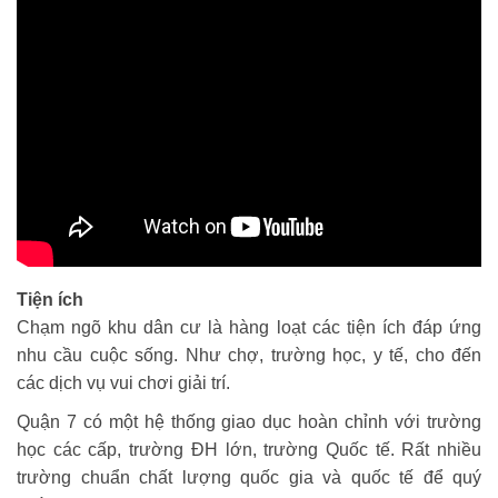
Tiện ích
Chạm ngõ khu dân cư là hàng loạt các tiện ích đáp ứng
nhu cầu cuộc sống. Như chợ, trường học, y tế, cho đến
các dịch vụ vui chơi giải trí.
Quận 7 có một hệ thống giao dục hoàn chỉnh với trường
học các cấp, trường ĐH lớn, trường Quốc tế. Rất nhiều
trường chuẩn chất lượng quốc gia và quốc tế để quý