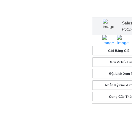
Sale
Hotli
Gởi Bảng Giá -
Gởi Vị Trí - L
Đặt Lịch Xem 
Nhận Ký Gởi & 
Cung Cấp Thê