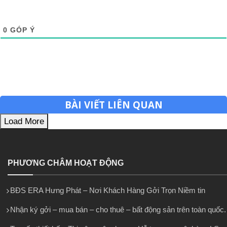
0
GÓP Ý
BÀI VIẾT LIÊN QUAN
Load More
PHƯƠNG CHÂM HOẠT ĐỘNG
BĐS ERA Hưng Phát – Nơi Khách Hàng Gởi Trọn Niềm tin
Nhận ký gởi – mua bán – cho thuê – bất động sản trên toàn quốc.