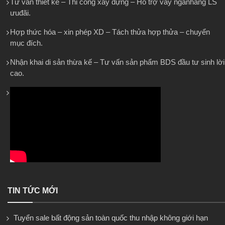
Tư vấn thiết kế – Thi công xây dựng – Hỗ trợ vay ngânhàng LS
ưuđãi.
Hợp thức hóa – xin phép XD – Tách thửa hợp thửa – chuyển
mục đích.
Nhận khai di sản thừa kế – Tư vấn sản phẩm BDS đầu tư sinh lời
cao.
TIN TỨC MỚI
Tuyển sale bất động sản toàn quốc thu nhập không giới hạn