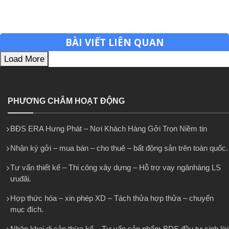
BÀI VIẾT LIÊN QUAN
Load More
PHƯƠNG CHÂM HOẠT ĐỘNG
BĐS ERA Hưng Phát – Nơi Khách Hàng Gởi Trọn Niềm tin
Nhận ký gởi – mua bán – cho thuê – bất động sản trên toàn quốc.
Tư vấn thiết kế – Thi công xây dựng – Hỗ trợ vay ngânhàng LS
ưuđãi.
Hợp thức hóa – xin phép XD – Tách thửa hợp thửa – chuyển
mục đích.
Nhận khai di sản thừa kế – Tư vấn sản phẩm BDS đầu tư sinh lời