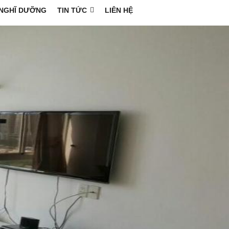
NGHĨ DƯỠNG
TIN TỨC
LIÊN HỆ