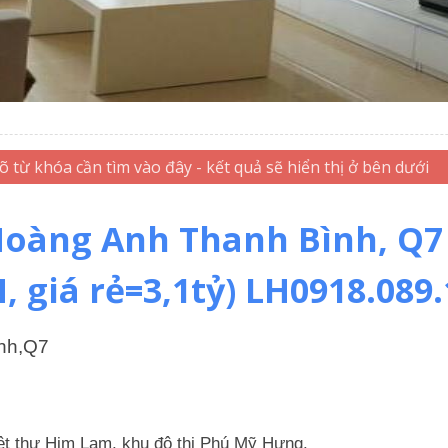
oàng Anh Thanh Bình, Q7 (
, giá rẻ=3,1tỷ) LH0918.089.
nh,Q7
ệt thự Him Lam, khu đô thị Phú Mỹ Hưng.