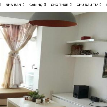
NHÀ BÁN
CĂN HỘ
CHO THUÊ
CHỦ ĐẦU TƯ