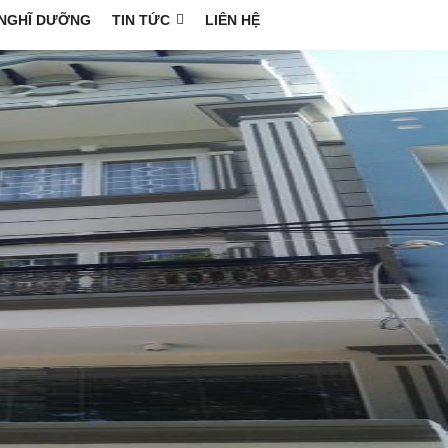
NGHĨ DƯỠNG
TIN TỨC
LIÊN HỆ