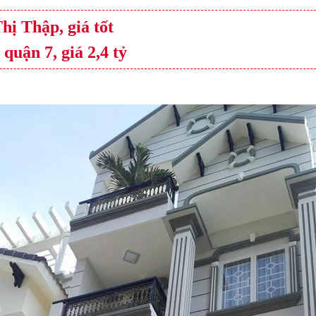
hị Thập, giá tốt
uận 7, giá 2,4 tỷ