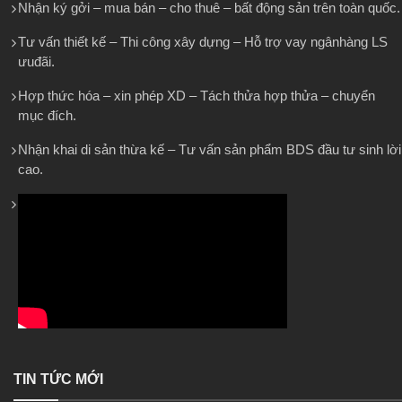
Nhận ký gởi – mua bán – cho thuê – bất động sản trên toàn quốc.
Tư vấn thiết kế – Thi công xây dựng – Hỗ trợ vay ngânhàng LS
ưuđãi.
Hợp thức hóa – xin phép XD – Tách thửa hợp thửa – chuyển
mục đích.
Nhận khai di sản thừa kế – Tư vấn sản phẩm BDS đầu tư sinh lời
cao.
TIN TỨC MỚI