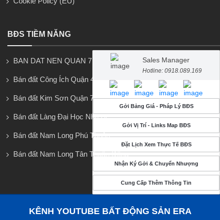
Cookie Policy (EU)
BĐS TIỀM NĂNG
Sales Manager
BAN DAT NEN QUAN 7
Hotline: 0918.089.169
Bán đất Công Ích Quận 4
Bán đất Kim Sơn Quận 7
Gởi Bảng Giá - Pháp Lý BĐS
Bán đất Làng Đại Học Nhà Bè
Gởi Vị Trí - Links Map BĐS
Bán đất Nam Long Phú Thuận
Đặt Lịch Xem Thực Tế BĐS
Bán đất Nam Long Tân Thuận Đông
Nhận Ký Gởi & Chuyển Nhượng
Cung Cấp Thêm Thông Tin
KÊNH YOUTUBE BẤT ĐỘNG SẢN ERA