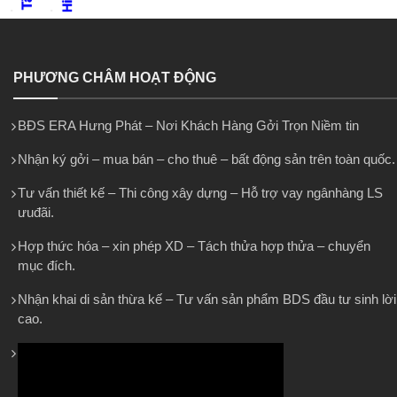
PHƯƠNG CHÂM HOẠT ĐỘNG
BĐS ERA Hưng Phát – Nơi Khách Hàng Gởi Trọn Niềm tin
Nhận ký gởi – mua bán – cho thuê – bất động sản trên toàn quốc.
Tư vấn thiết kế – Thi công xây dựng – Hỗ trợ vay ngânhàng LS
ưuđãi.
Hợp thức hóa – xin phép XD – Tách thửa hợp thửa – chuyển
mục đích.
Nhận khai di sản thừa kế – Tư vấn sản phẩm BDS đầu tư sinh lời
cao.