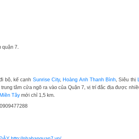
m quận 7.
đi bộ, kế cạnh
Sunrise City
,
Hoàng Anh Thanh Bình
, Siêu thị
 trung tâm cửa ngõ ra vào của Quận 7, vị trí đắc địa được nhi
Miền Tây
mới chỉ 1,5 km.
– 0909477288
 ĐÂY
http://nhabanquan7.vn/