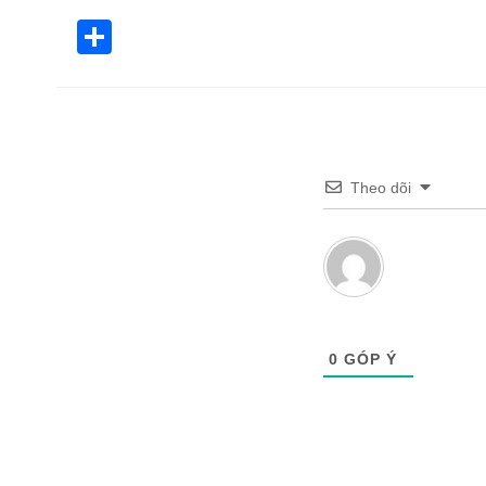
Share
Theo dõi
0
GÓP Ý