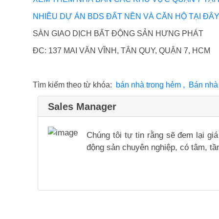
NHIỀU DỰ ÁN BDS ĐẤT NỀN VÀ CĂN HỘ TẠI ĐÂ
SÀN GIAO DỊCH BẤT ĐỘNG SẢN HƯNG PHÁT
ĐC: 137 MAI VĂN VĨNH, TÂN QUY, QUẬN 7, HCM
Tìm kiếm theo từ khóa:
bán nhà trong hẻm , Bán nh
Sales Manager
Chúng tôi tự tin rằng sẽ đem lại g
động sản chuyên nghiệp, có tâm, tầm