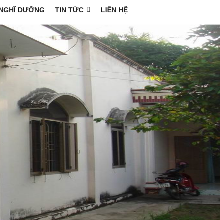
NGHĨ DƯỠNG
TIN TỨC
LIÊN HỆ