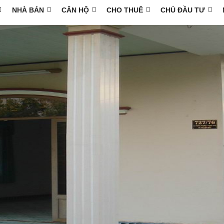
NHÀ BÁN
CĂN HỘ
CHO THUÊ
CHỦ ĐẦU TƯ