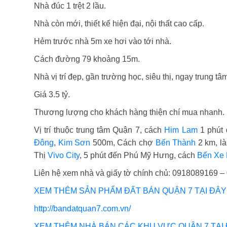
Nhà đúc 1 trệt 2 lầu.
Nhà còn mới, thiết kế hiện đại, nội thất cao cấp.
Hẻm trước nhà 5m xe hơi vào tới nhà.
Cách đường 79 khoảng 15m.
Nhà vị trí đẹp, gần trường học, siêu thị, ngay trung tâ
Giá 3.5 tỷ.
Thương lượng cho khách hàng thiện chí mua nhanh.
Vị trí thuộc trung tâm Quận 7, cách
Him Lam
1 phút 
Đông
,
Kim Sơn
500m, Cách chợ
Bến Thành
2 km, là
Thị
Vivo City
, 5 phút đến
Phú Mỹ Hưng
, cách
Bến Xe 
Liên hệ xem nhà và giấy tờ chính chủ: 0918089169 
XEM THÊM SẢN PHẨM ĐẤT BÁN QUẬN 7 TẠI ĐÂY
http://bandatquan7.com.vn/
XEM THÊM NHÀ BÁN CÁC KHU VỰC QUẬN 7 TẠI