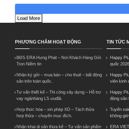
Load More
PHƯƠNG CHÂM HOẠT ĐỘNG
TIN TỨC 
BĐS ERA Hưng Phát – Nơi Khách Hàng Gởi
Happy Plu
Trọn Niềm tin
quốc 202
Nhận ký gởi – mua bán – cho thuê – bất động
Happy Plu
sản trên toàn quốc.
viên kinh
Tư vấn thiết kế – Thi công xây dựng – Hỗ trợ
Happy Plus
vay ngânhàng LS ưuđãi.
động sản 
Hợp thức hóa – xin phép XD – Tách thửa
Tuyển sal
hợp thửa – chuyển mục đích.
không giớ
Nhận khai di sản thừa kế – Tư vấn sản phẩm
ERA VIE