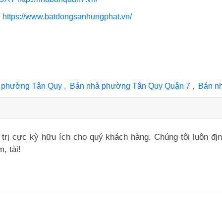
Y
https://www.batdongsanhungphat.vn/
à phường Tân Quy , Bán nhà phường Tân Quy Quận 7 , Bán n
iá trị cực kỳ hữu ích cho quý khách hàng. Chúng tôi luôn đ
, tài!