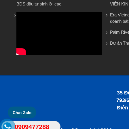
BDS đầu tư sinh lời cao.
VIÊN KI
Era Vietn
doanh bất
Palm Rive
Dự án The
35 Đ
793/6
Điện
Chat Zalo
0909477288