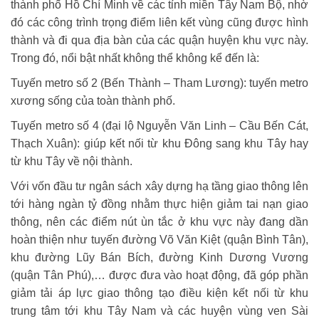
thành phố Hồ Chí Minh về các tỉnh miền Tây Nam Bộ, nhờ
đó các công trình trọng điểm liên kết vùng cũng được hình
thành và đi qua địa bàn của các quận huyện khu vực này.
Trong đó, nổi bật nhất không thể không kể đến là:
Tuyến metro số 2 (Bến Thành – Tham Lương): tuyến metro
xương sống của toàn thành phố.
Tuyến metro số 4 (đại lộ Nguyễn Văn Linh – Cầu Bến Cát,
Thạch Xuân): giúp kết nối từ khu Đông sang khu Tây hay
từ khu Tây về nội thành.
Với vốn đầu tư ngân sách xây dựng hạ tầng giao thông lên
tới hàng ngàn tỷ đồng nhằm thực hiện giảm tai nạn giao
thông, nên các điểm nút ùn tắc ở khu vực này đang dần
hoàn thiện như tuyến đường Võ Văn Kiệt (quận Bình Tân),
khu đường Lũy Bán Bích, đường Kinh Dương Vương
(quận Tân Phú),… được đưa vào hoạt động, đã góp phần
giảm tải áp lực giao thông tạo điều kiện kết nối từ khu
trung tâm tới khu Tây Nam và các huyện vùng ven Sài