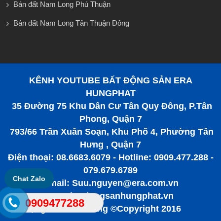
Bán đất Nam Long Phú Thuận
Bán đất Nam Long Tân Thuận Đông
KÊNH YOUTUBE BẤT ĐỘNG SẢN ERA
HUNGPHAT
35 Đường 75 Khu Dân Cư Tân Quy Đông, P.Tân
Phong, Quận 7
793/66 Trần Xuân Soạn, Khu Phố 4, Phường Tân
Hưng , Quận 7
Điện thoại: 08.6683.6079 - Hotline: 0909.477.288 -
079.679.6789
Chat Zalo
Email: Suu.nguyen@era.com.vn
www.batdongsanhungphat.vn
0909477288
Bất động sản tiềm năng ©Copyright 2016