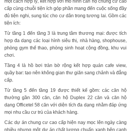
một cách hợp lý, kết hợp với mô hình căn hộ chung cư cao
cấp cùng chuỗi tiện ích góp phần mang đến cuộc sống đầy
đủ tiện nghi, sung túc cho cư dân trong tương lai. Gồm các
tiện ích:
Từ tầng 1 đến tầng 3 là trung tâm thương mại: được tích
hợp đa dạng các loại hình siêu thị, nhà hàng, shophouse,
phòng gym thể thao, phòng sinh hoạt cộng đồng, khu vui
chơi.
Tầng 4 là hồ bơi tràn bờ rộng kết hợp quán cafe view,
quầy bar: tạo nên không gian thư giãn sang chảnh và đẳng
cấp.
Từ tầng 5 đến tầng 19 được thiết kế gồm: các căn hộ
thường gần 300 căn, căn hộ Duplex 22 căn và căn hộ
dạng Officetel 58 căn với diện tích đa dạng nhằm đáp ứng
mọi nhu cầu cư trú của khách hàng.
Các dự án chung cư cao cấp hiện nay mọc lên ngày càng
nhiều nhưng một dự án chất lượng chuẩn xanh bên cạnh