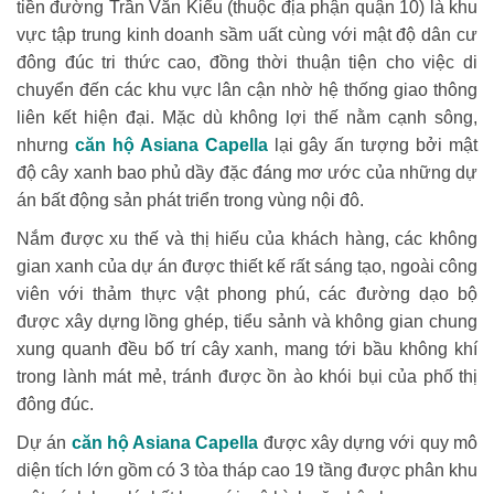
tiền đường Trần Văn Kiểu (thuộc địa phận quận 10) là khu
vực tập trung kinh doanh sầm uất cùng với mật độ dân cư
đông đúc tri thức cao, đồng thời thuận tiện cho việc di
chuyển đến các khu vực lân cận nhờ hệ thống giao thông
liên kết hiện đại. Mặc dù không lợi thế nằm cạnh sông,
nhưng
căn hộ Asiana Capella
lại gây ấn tượng bởi mật
độ cây xanh bao phủ dầy đặc đáng mơ ước của những dự
án bất động sản phát triển trong vùng nội đô.
Nắm được xu thế và thị hiếu của khách hàng, các không
gian xanh của dự án được thiết kế rất sáng tạo, ngoài công
viên với thảm thực vật phong phú, các đường dạo bộ
được xây dựng lồng ghép, tiểu sảnh và không gian chung
xung quanh đều bố trí cây xanh, mang tới bầu không khí
trong lành mát mẻ, tránh được ồn ào khói bụi của phố thị
đông đúc.
Dự án
căn hộ Asiana Capella
được xây dựng với quy mô
diện tích lớn gồm có 3 tòa tháp cao 19 tầng được phân khu