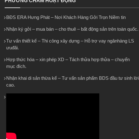
PHƯƠNG CHÂM HOẠT ĐỘNG
BĐS ERA Hưng Phát – Nơi Khách Hàng Gởi Trọn Niềm tin
Nhận ký gởi – mua bán – cho thuê – bất động sản trên toàn quốc.
Tư vấn thiết kế – Thi công xây dựng – Hỗ trợ vay ngânhàng LS
ưuđãi.
Hợp thức hóa – xin phép XD – Tách thửa hợp thửa – chuyển
mục đích.
Nhận khai di sản thừa kế – Tư vấn sản phẩm BDS đầu tư sinh lời
cao.