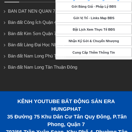
Gởi Bảng Giá - Pháp Lý BĐS
BAN DAT NEN QUAN 7
Gởi Vị Trí - Links Map BĐS
Bán đất Công Ích Quận 4
Đặt Lịch Xem Thực Tế BĐS
Bán đất Kim Sơn Quận 7
Nhận Ký Gởi & Chuyển Nhượng
Bán đất Làng Đại Học Nhà Bè
Cung Cấp Thêm Thông Tin
Bán đất Nam Long Phú Thuận
Bán đất Nam Long Tân Thuận Đông
KÊNH YOUTUBE BẤT ĐỘNG SẢN ERA
HUNGPHAT
35 Đường 75 Khu Dân Cư Tân Quy Đông, P.Tân
Phong, Quận 7
793/66 Trần Xuân Soạn, Khu Phố 4, Phường Tân