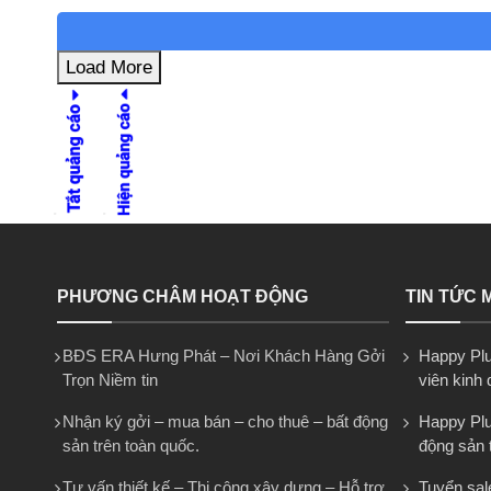
Load More
PHƯƠNG CHÂM HOẠT ĐỘNG
TIN TỨC 
BĐS ERA Hưng Phát – Nơi Khách Hàng Gởi
Happy Plu
Trọn Niềm tin
viên kinh
Nhận ký gởi – mua bán – cho thuê – bất động
Happy Plus
sản trên toàn quốc.
động sản 
Tư vấn thiết kế – Thi công xây dựng – Hỗ trợ
Tuyển sal