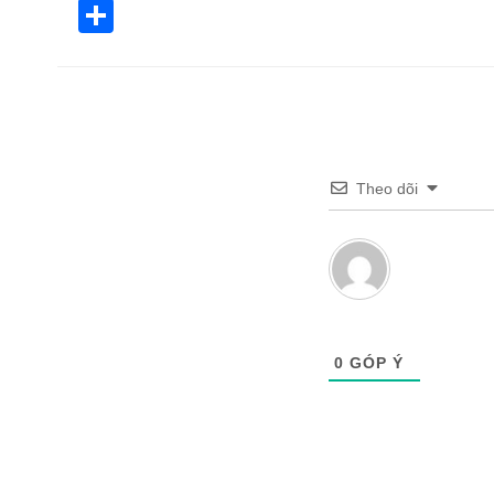
Share
Theo dõi
0
GÓP Ý