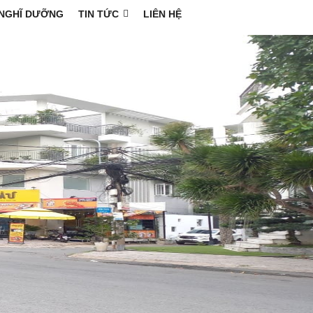
NGHĨ DƯỠNG
TIN TỨC
LIÊN HỆ