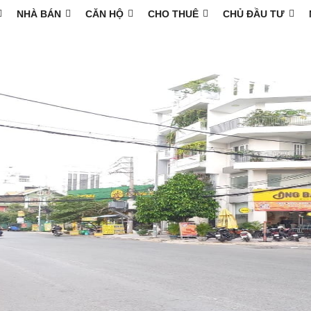
NHÀ BÁN
CĂN HỘ
CHO THUÊ
CHỦ ĐẦU TƯ