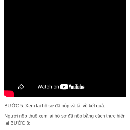
BƯỚC 5: Xem lại hồ sơ đã nộp và tải về kết quả:
Người nộp thuế xem lại hồ sơ đã nộp bằng cách thực hiện
lại BƯỚC 3: