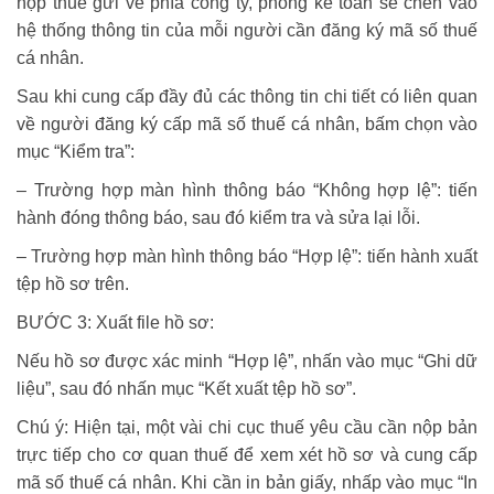
nộp thuế gửi về phía công ty, phòng kế toán sẽ chèn vào
hệ thống thông tin của mỗi người cần đăng ký mã số thuế
cá nhân.
Sau khi cung cấp đầy đủ các thông tin chi tiết có liên quan
về người đăng ký cấp mã số thuế cá nhân, bấm chọn vào
mục “Kiểm tra”:
– Trường hợp màn hình thông báo “Không hợp lệ”: tiến
hành đóng thông báo, sau đó kiểm tra và sửa lại lỗi.
– Trường hợp màn hình thông báo “Hợp lệ”: tiến hành xuất
tệp hồ sơ trên.
BƯỚC 3: Xuất file hồ sơ:
Nếu hồ sơ được xác minh “Hợp lệ”, nhấn vào mục “Ghi dữ
liệu”, sau đó nhấn mục “Kết xuất tệp hồ sơ”.
Chú ý: Hiện tại, một vài chi cục thuế yêu cầu cần nộp bản
trực tiếp cho cơ quan thuế để xem xét hồ sơ và cung cấp
mã số thuế cá nhân. Khi cần in bản giấy, nhấp vào mục “In