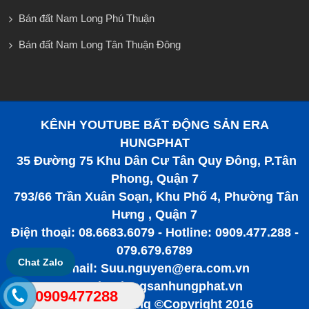
Bán đất Nam Long Phú Thuận
Bán đất Nam Long Tân Thuận Đông
KÊNH YOUTUBE BẤT ĐỘNG SẢN ERA
HUNGPHAT
35 Đường 75 Khu Dân Cư Tân Quy Đông, P.Tân
Phong, Quận 7
793/66 Trần Xuân Soạn, Khu Phố 4, Phường Tân
Hưng , Quận 7
Điện thoại: 08.6683.6079 - Hotline: 0909.477.288 -
079.679.6789
Chat Zalo
Email: Suu.nguyen@era.com.vn
www.batdongsanhungphat.vn
0909477288
Bất động sản tiềm năng ©Copyright 2016