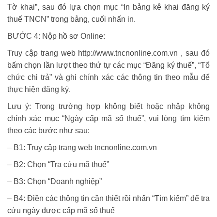
Tờ khai”, sau đó lựa chọn mục “In bảng kê khai đăng ký
thuế TNCN” trong bảng, cuối nhấn in.
BƯỚC 4: Nộp hồ sơ Online:
Truy cập trang web http://www.tncnonline.com.vn , sau đó
bấm chọn lần lượt theo thứ tự các mục “Đăng ký thuế”, “Tổ
chức chi trả” và ghi chính xác các thông tin theo mẫu để
thực hiện đăng ký.
Lưu ý: Trong trường hợp không biết hoặc nhập không
chính xác mục “Ngày cấp mã số thuế”, vui lòng tìm kiếm
theo các bước như sau:
– B1: Truy cập trang web tncnonline.com.vn
– B2: Chọn “Tra cứu mã thuế”
– B3: Chọn “Doanh nghiệp”
– B4: Điền các thông tin cần thiết rồi nhấn “Tìm kiếm” để tra
cứu ngày được cấp mã số thuế