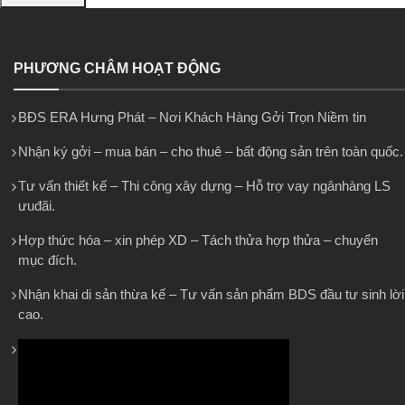
PHƯƠNG CHÂM HOẠT ĐỘNG
BĐS ERA Hưng Phát – Nơi Khách Hàng Gởi Trọn Niềm tin
Nhận ký gởi – mua bán – cho thuê – bất động sản trên toàn quốc.
Tư vấn thiết kế – Thi công xây dựng – Hỗ trợ vay ngânhàng LS
ưuđãi.
Hợp thức hóa – xin phép XD – Tách thửa hợp thửa – chuyển
mục đích.
Nhận khai di sản thừa kế – Tư vấn sản phẩm BDS đầu tư sinh lời
cao.