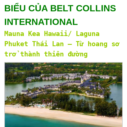
BIỂU CỦA BELT COLLINS
INTERNATIONAL
Mauna Kea Hawaii/ Laguna
Phuket Thái Lan – Từ hoang sơ
trở thành thiên đường