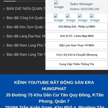
Sales Manager
BAN DAT NEN QUAN 7
Hotline: 0918.089.169
Bán đất Công Ích Quận 4
Bán đất Kim Sơn Quận 7
Gởi Bảng Giá - Pháp Lý BĐS
Bán đất Làng Đại Học Nhà Bè
Gởi Vị Trí - Links Map BĐS
Bán đất Nam Long Phú Thuận
Đặt Lịch Xem Thực Tế BĐS
Bán đất Nam Long Tân Thuận Đông
Nhận Ký Gởi & Chuyển Nhượng
Cung Cấp Thêm Thông Tin
KÊNH YOUTUBE BẤT ĐỘNG SẢN ERA
HUNGPHAT
35 Đường 75 Khu Dân Cư Tân Quy Đông, P.Tân
Phong, Quận 7
793/66 Trần Xuân Soạn, Khu Phố 4, Phường Tân