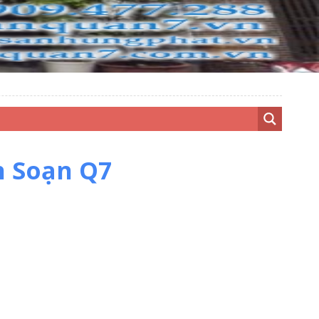
n Soạn Q7