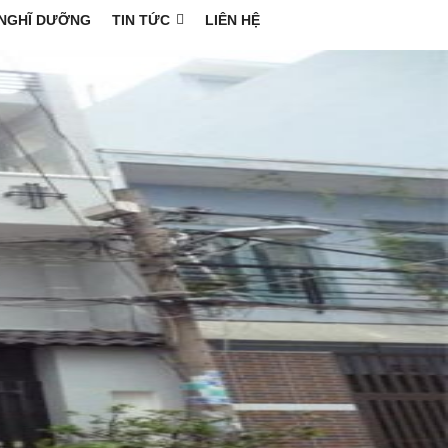
NGHĨ DƯỠNG
TIN TỨC
LIÊN HỆ