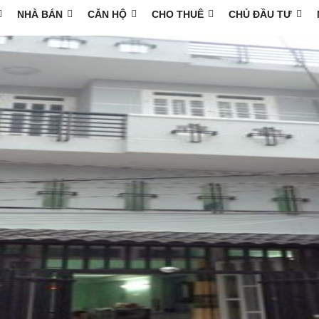
NHÀ BÁN
CĂN HỘ
CHO THUÊ
CHỦ ĐẦU TƯ