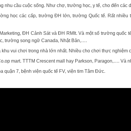
 nhu cầu cuộc sống. Như chợ, trường học, y tế, cho đến các dịch
ường học các cấp, trường ĐH lớn, trường Quốc tế. Rất nhiều 
rketing, ĐH Cảnh Sát và ĐH RMIt. Và một số trường quốc tế 
ốc, trường song ngữ Canada, Nhật Bản,….
 khu vui chơi trong nhà lớn nhất. Nhiều cho chơi thực nghiệm ch
, Co.op mart. TTTM Crescent mall hay Parkson, Paragon,…. Và n
a quận 7, bệnh viện quốc tế FV, viện tim Tâm Đức.