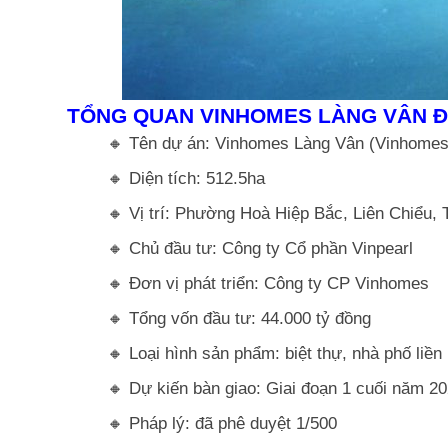
TỔNG QUAN VINHOMES LÀNG VÂN 
🔸 Tên dự án: Vinhomes Làng Vân (Vinhomes
🔸 Diện tích: 512.5ha
🔸 Vị trí: Phường Hoà Hiệp Bắc, Liên Chiểu,
🔸 Chủ đầu tư: Công ty Cổ phần Vinpearl
🔸 Đơn vị phát triển: Công ty CP Vinhomes
🔸 Tổng vốn đầu tư: 44.000 tỷ đồng
🔸 Loại hình sản phẩm: biệt thự, nhà phố liề
🔸 Dự kiến bàn giao: Giai đoạn 1 cuối năm 20
🔸 Pháp lý: đã phê duyệt 1/500