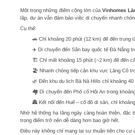
Một trong những điểm cộng lớn của
Vinhomes Là
lập, dự án vẫn đảm bảo việc di chuyển nhanh chóng
Cụ thể:
🚗 Chỉ khoảng 20 phút (12 km) để đến trung
✈️ Di chuyển đến Sân bay quốc tế Đà Nẵng tr
🏗️ Chỉ mất khoảng 15 phút (~2 km) để đến cả
🏖️ Nhanh chóng tiếp cận khu vực Lăng Cô tron
🌿 Đến khu du lịch Bà Nà Hills chỉ khoảng 40 
🏘️ Di chuyển đến Phố cổ Hội An trong khoảng
🏯 Kết nối đến Huế – cố đô di sản, chỉ khoảng
Nhờ hệ thống hạ tầng ngày càng hoàn thiện, đặc bi
trọng điểm trở nên dễ dàng hơn bao giờ hết.
Điều này không chỉ mang lại sự thuận tiện cho cư d