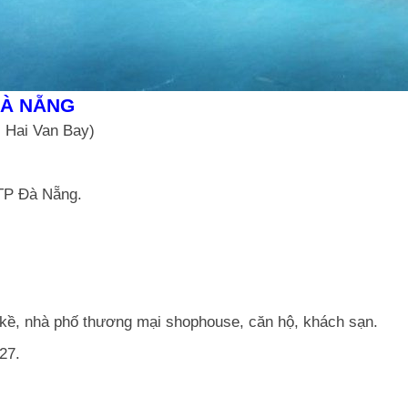
ĐÀ NẴNG
 Hai Van Bay)
 TP Đà Nẵng.
n kề, nhà phố thương mại shophouse, căn hộ, khách sạn.
27.