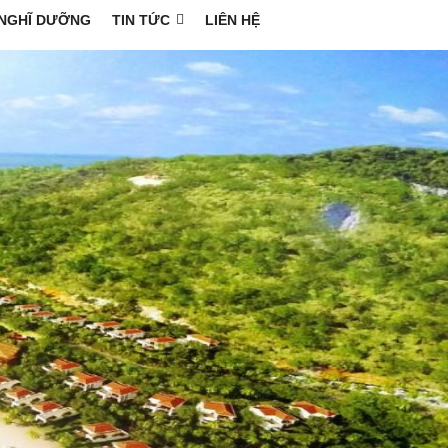
NGHĨ DƯỠNG
TIN TỨC
LIÊN HỆ