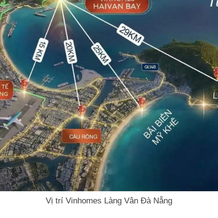
Vị trí Vinhomes Làng Vân Đà Nẵng