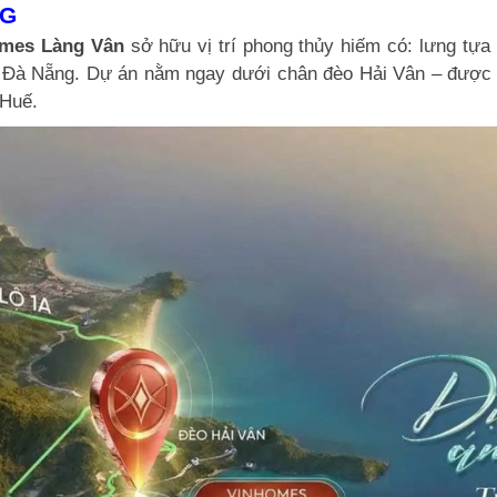
NG
mes Làng Vân
sở hữu vị trí phong thủy hiếm có: lưng tự
ại Đà Nẵng. Dự án nằm ngay dưới chân đèo Hải Vân – được 
 Huế.