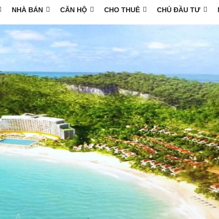
NHÀ BÁN
CĂN HỘ
CHO THUÊ
CHỦ ĐẦU TƯ