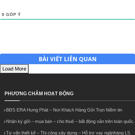
0
GÓP Ý
BÀI VIẾT LIÊN QUAN
Load More
PHƯƠNG CHÂM HOẠT ĐỘNG
BĐS ERA Hưng Phát – Nơi Khách Hàng Gởi Trọn Niềm tin
Nhận ký gởi – mua bán – cho thuê – bất động sản trên toàn quốc.
Tư vấn thiết kế – Thi công xây dựng – Hỗ trợ vay ngânhàng LS