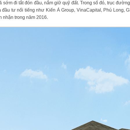
 đã sớm đi tắt đón đầu, nắm giữ quỹ đất. Trong số đó, trục đ
à đầu tư nổi tiếng như Kiến Á Group, VinaCapital, Phú Long,
n nhận trong năm 2016.