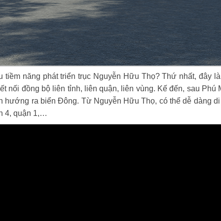
iều tiềm năng phát triển trục Nguyễn Hữu Thọ? Thứ nhất, đây là
t nối đồng bộ liên tỉnh, liên quận, liên vùng. Kế đến, sau Phú
 hướng ra biển Đông. Từ Nguyễn Hữu Thọ, có thể dễ dàng di 
n 4, quận 1,…