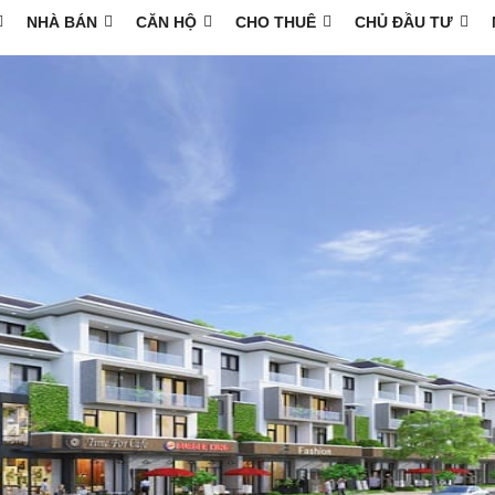
NHÀ BÁN
CĂN HỘ
CHO THUÊ
CHỦ ĐẦU TƯ