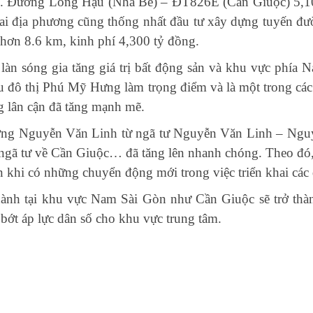
ng. Đường Long Hậu (Nhà Bè) – ĐT826E (Cần Giuộc) 5,
i địa phương cũng thống nhất đầu tư xây dựng tuyến đ
 hơn 8.6 km, kinh phí 4,300 tỷ đồng.
 làn sóng gia tăng giá trị bất động sản và khu vực phía
 đô thị Phú Mỹ Hưng làm trọng điểm và là một trong các
ng lân cận đã tăng mạnh mẽ.
 đường Nguyễn Văn Linh từ ngã tư Nguyễn Văn Linh – 
ngã tư về Cần Giuộc… đã tăng lên nhanh chóng. Theo đó, 
khi có những chuyển động mới trong việc triển khai các dự
hành tại khu vực Nam Sài Gòn như Cần Giuộc sẽ trở thà
 bớt áp lực dân số cho khu vực trung tâm.