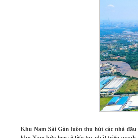
Khu Nam Sài Gòn luôn thu hút các nhà đầu tư
khu Nam hứa hẹn sẽ tiếp tục phát triển mạnh