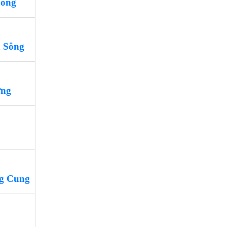
Đông
 Sông
ưng
g Cung
è