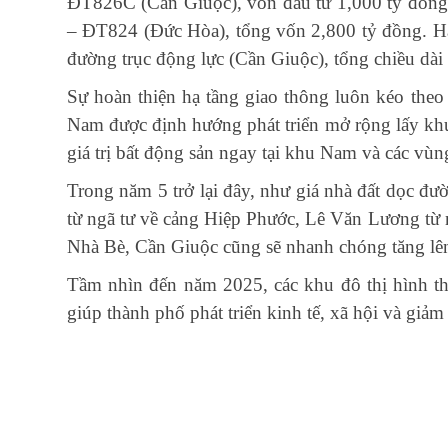
ĐT826C (Cần Giuộc), vốn đầu tư 1,000 tỷ đồ
– ĐT824 (Đức Hòa), tổng vốn 2,800 tỷ đồng. Ha
đường trục động lực (Cần Giuộc), tổng chiều dài
Sự hoàn thiện hạ tầng giao thông luôn kéo theo
Nam được định hướng phát triển mở rộng lấy khu
giá trị bất động sản ngay tại khu Nam và các vù
Trong năm 5 trở lại đây, như giá nhà đất dọc
từ ngã tư về cảng Hiệp Phước, Lê Văn Lương từ 
Nhà Bè, Cần Giuộc cũng sẽ nhanh chóng tăng lên 
Tầm nhìn đến năm 2025, các khu đô thị hình t
giúp thành phố phát triển kinh tế, xã hội và giảm