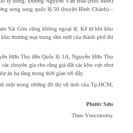
100 tỷ đồng. Đường Nguyễn Văn Bứa (Hóc Môn)
ường song song quốc lộ 50 (huyện Bình Chánh) –
 Nam Sài Gòn cũng không ngoại lệ. Kể từ khi khu
 khu thương mại trung tâm mới của thành phố thì
Nguyễn Hữu Thọ đến Quốc lộ 1A, Nguyễn Hữu Thọ
các chuyên gia cho rằng giá đất các khu vực như
 án hạ tầng trong thời gian tới đây.
nh một trong những đô thị vệ tinh của Tp.HCM,
Phước Sửu
Theo Vneconomy