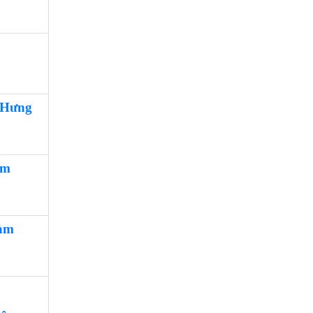
 Hưng
àm
àm