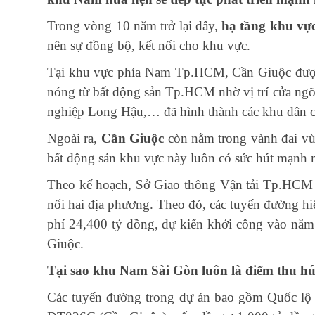
Trong vòng 10 năm trở lại đây,
hạ tầng khu vự
nên sự đồng bộ, kết nối cho khu vực.
Tại khu vực phía Nam Tp.HCM, Cần Giuộc được 
nóng từ bất động sản Tp.HCM nhờ vị trí cửa ngõ
nghiệp Long Hậu,… đã hình thành các khu dân cư
Ngoài ra,
Cần Giuộc
còn nằm trong vành đai vù
bất động sản khu vực này luôn có sức hút mạnh m
Theo kế hoạch, Sở Giao thông Vận tải Tp.HCM và
nối hai địa phương. Theo đó, các tuyến đường hi
phí 24,400 tỷ đồng, dự kiến khởi công vào năm
Giuộc.
Tại sao khu Nam Sài Gòn luôn là điểm thu hú
Các tuyến đường trong dự án bao gồm Quốc l