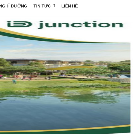
NGHĨ DƯỠNG
TIN TỨC
LIÊN HỆ